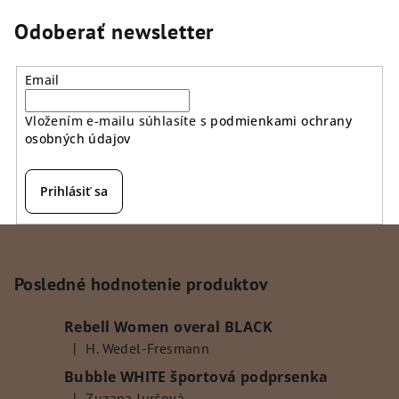
Odoberať newsletter
Email
Vložením e-mailu súhlasíte s
podmienkami ochrany
osobných údajov
Prihlásiť sa
Z
á
p
Posledné hodnotenie produktov
ä
Rebell Women overal BLACK
t
|
H. Wedel-Fresmann
i
Hodnotenie produktu je 5 z 5 hviezdičiek.
Bubble WHITE športová podprsenka
e
|
Zuzana Jurčová