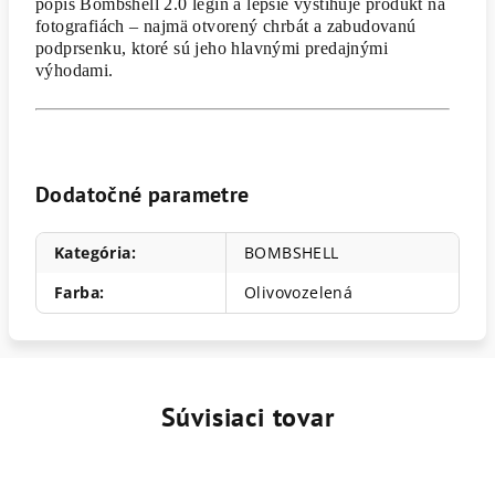
popis Bombshell 2.0 legín a lepšie vystihuje produkt na
fotografiách – najmä otvorený chrbát a zabudovanú
podprsenku, ktoré sú jeho hlavnými predajnými
výhodami.
Dodatočné parametre
Kategória
:
BOMBSHELL
Farba
:
Olivovozelená
Súvisiaci tovar