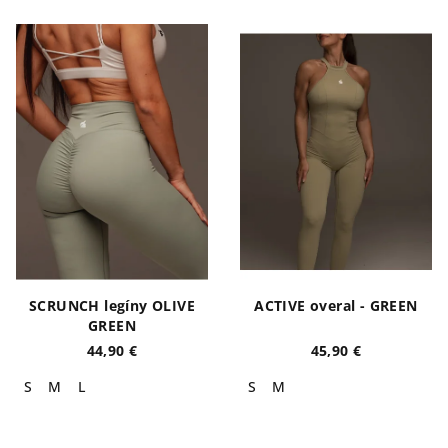
SCRUNCH legíny OLIVE
ACTIVE overal - GREEN
GREEN
44,90 €
45,90 €
S
M
L
S
M