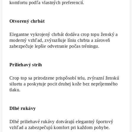
komfortu podľa vlastných preferencií.
Otvorený chrbát
Elegantne vykrojený chrbát dodáva crop topu ženský a
moderný vzhľad, zvýrazňuje líniu chrbta a zároveň
zabezpečuje lepšie odvetranie počas tréningu.
Priliehavý strih
Crop top sa prirodzene prispôsobí telu, zvýrazní ženskú
siluetu a poskytuje pocit druhej kože bez nepríjemného
tlaku.
Dlhé rukávy
Dlhé priliehavé rukávy dotvárajú elegantný športový
vzhľad a zabezpečujú komfort pri každom pohybe.