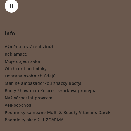
Info
Výměna a vrácení zboží
Reklamace
Moje objednávka
Obchodní podmínky
Ochrana osobních údajů
Staň se ambasadorkou značky Booty!
Booty Showroom Košice – vzorková prodejna
Náš věrnostní program
Veľkoobchod
Podmínky kampaně Multi & Beauty Vitamins Dárek
Podmínky akce 2+1 ZDARMA