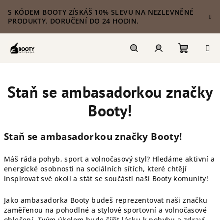
Přejít
S KÓDEM BOOTY ZÍSKÁŠ 10% SLEVU NA NEZLEVNĚNÉ
na
PRODUKTY. DORUČENÍ DO 24 HODIN.
obsah
Nákupn
Hledat
Přihlášení
Staň se ambasadorkou značky
košík
Booty!
Staň se ambasadorkou značky Booty!
Máš ráda pohyb, sport a volnočasový styl? Hledáme aktivní a
energické osobnosti na sociálních sítích, které chtějí
inspirovat své okolí a stát se součástí naší Booty komunity!
Jako ambasadorka Booty budeš reprezentovat naši značku
zaměřenou na pohodlné a stylové sportovní a volnočasové
oblečení. Tvým úkolem bude šířit lásku k pohybu a zdraví