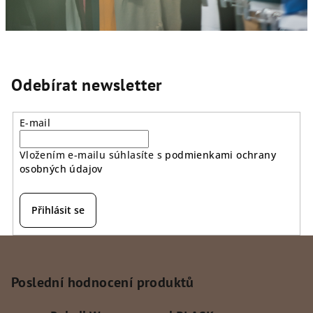
Odebírat newsletter
E-mail
Vložením e-mailu súhlasíte s
podmienkami ochrany
osobných údajov
Přihlásit se
Z
á
p
Poslední hodnocení produktů
a