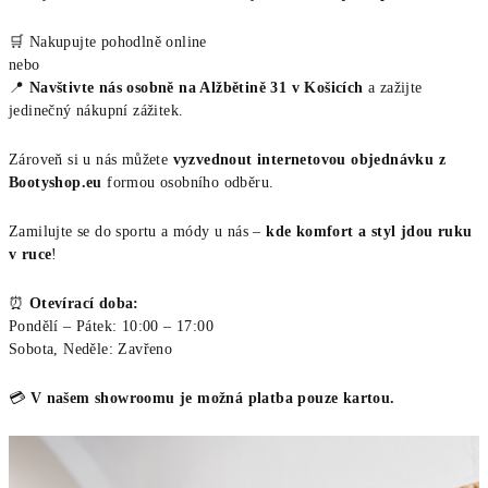
🛒 Nakupujte pohodlně online
nebo
📍
Navštivte nás osobně na Alžbětině 31 v Košicích
a zažijte
jedinečný nákupní zážitek.
Zároveň si u nás můžete
vyzvednout internetovou objednávku z
Bootyshop.eu
formou osobního odběru.
Zamilujte se do sportu a módy u nás –
kde komfort a styl jdou ruku
v ruce
!
⏰
Otevírací doba:
Pondělí – Pátek: 10:00 – 17:00
Sobota, Neděle: Zavřeno
💳
V našem showroomu je možná platba pouze kartou.