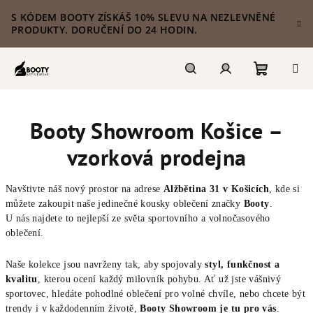
Přejít
S KÓDEM BOOTY ZÍSKÁŠ 10% SLEVU NA NEZLEVNĚNÉ
na
PRODUKTY. DORUČENÍ DO 24 HODIN.
obsah
Nákupn
Hledat
Přihlášení
Booty Showroom Košice –
košík
vzorková prodejna
Navštivte náš nový prostor na adrese
Alžbětina 31 v Košicích
, kde si
můžete zakoupit naše jedinečné kousky oblečení značky
Booty
.
U nás najdete to nejlepší ze světa sportovního a volnočasového
oblečení.
Naše kolekce jsou navrženy tak, aby spojovaly
styl, funkčnost a
kvalitu
, kterou ocení každý milovník pohybu. Ať už jste vášnivý
sportovec, hledáte pohodlné oblečení pro volné chvíle, nebo chcete být
trendy i v každodenním životě,
Booty Showroom je tu pro vás
.