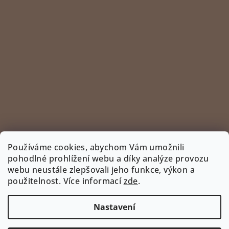
Používáme cookies, abychom Vám umožnili
pohodlné prohlížení webu a díky analýze provozu
webu neustále zlepšovali jeho funkce, výkon a
Sledovat na Instagramu
použitelnost. Více informací
zde
.
INSTAGRAM
Nastavení
Copyright 2026
www.bootyshop.eu
. Všechna práva