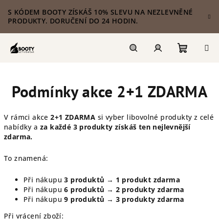
Přejít
S KÓDEM BOOTY ZÍSKÁŠ 10% SLEVU NA NEZLEVNĚNÉ
na
PRODUKTY. DORUČENÍ DO 24 HODIN.
obsah
Nákupn
Hledat
Přihlášení
Podmínky akce 2+1 ZDARMA
košík
V rámci akce
2+1 ZDARMA
si vyber libovolné produkty z celé
nabídky a
za každé 3 produkty získáš ten nejlevnější
zdarma.
To znamená:
Při nákupu
3 produktů → 1 produkt zdarma
Při nákupu
6 produktů → 2 produkty zdarma
Při nákupu
9 produktů → 3 produkty zdarma
Při vrácení zboží: