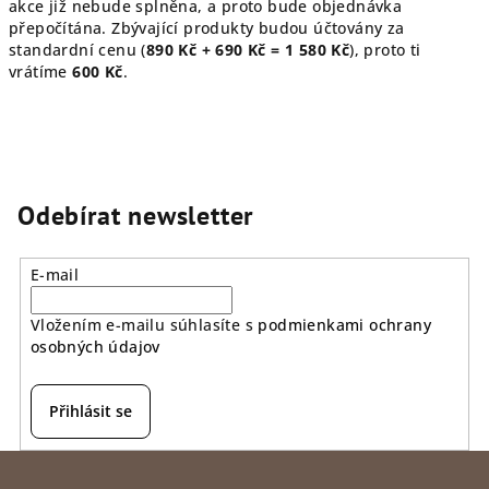
akce již nebude splněna, a proto bude objednávka
přepočítána. Zbývající produkty budou účtovány za
standardní cenu (
890 Kč + 690 Kč = 1 580 Kč
), proto ti
vrátíme
600 Kč
.
Odebírat newsletter
E-mail
Vložením e-mailu súhlasíte s
podmienkami ochrany
osobných údajov
Přihlásit se
Z