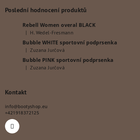
á
p
Poslední hodnocení produktů
a
Rebell Women overal BLACK
t
|
H. Wedel-Fresmann
í
Hodnocení produktu je 5 z 5 hvězdiček.
Bubble WHITE sportovní podprsenka
|
Zuzana Jurčová
Hodnocení produktu je 5 z 5 hvězdiček.
Bubble PINK sportovní podprsenka
|
Zuzana Jurčová
Hodnocení produktu je 5 z 5 hvězdiček.
Kontakt
info
@
bootyshop.eu
+421918372125