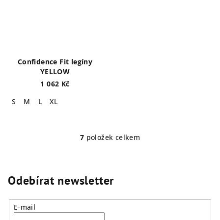
Confidence Fit legíny
YELLOW
1 062 Kč
S
M
L
XL
7
položek celkem
O
v
l
á
Odebírat newsletter
d
a
E-mail
c