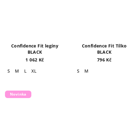
Confidence Fit legíny
Confidence Fit Tílko
BLACK
BLACK
1 062 Kč
796 Kč
S
M
L
XL
S
M
Novinka