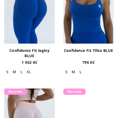
s
t
p
ů
r
o
d
u
k
Confidence Fit legíny
Confidence Fit Tílko BLUE
t
BLUE
ů
1 062 Kč
796 Kč
S
M
L
XL
S
M
L
Novinka
Novinka