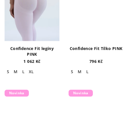
Confidence Fit legíny
Confidence Fit Tílko PINK
PINK
1 062 Kč
796 Kč
S
M
L
XL
S
M
L
Novinka
Novinka