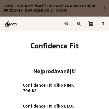
Přejít
S KÓDEM BOOTY ZÍSKÁŠ 10% SLEVU NA NEZLEVNĚNÉ
na
PRODUKTY. DORUČENÍ DO 24 HODIN.
obsah
Nákupn
Hledat
Přihlášení
Confidence Fit
košík
Nejprodávanější
Confidence Fit Tílko PINK
796 Kč
Confidence Fit Tílko BLUE