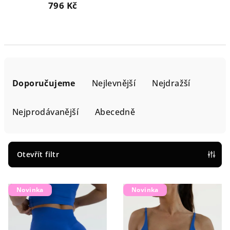
796 Kč
Ř
a
Doporučujeme
Nejlevnější
Nejdražší
z
e
Nejprodávanější
Abecedně
n
í
p
Otevřít filtr
r
V
o
Novinka
Novinka
ý
d
p
u
i
k