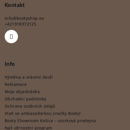
Kontakt
info
@
bootyshop.eu
+421918372125
Info
Výměna a vrácení zboží
Reklamace
Moje objednávka
Obchodní podmínky
Ochrana osobních údajů
Staň se ambasadorkou značky Booty!
Booty Showroom Košice – vzorková prodejna
Náš věrnostní program