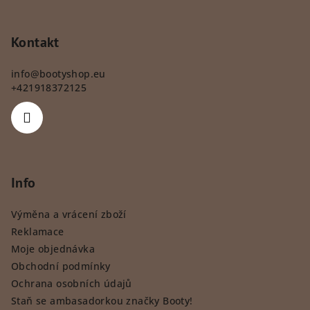
Kontakt
info
@
bootyshop.eu
+421918372125
Info
Výměna a vrácení zboží
Reklamace
Moje objednávka
Obchodní podmínky
Ochrana osobních údajů
Staň se ambasadorkou značky Booty!