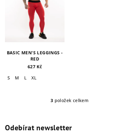
BASIC MEN'S LEGGINGS -
RED
627 Kč
S
M
L
XL
3
položek celkem
O
v
l
á
Odebírat newsletter
d