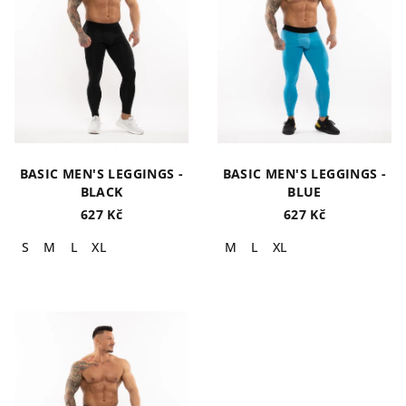
s
t
p
ů
r
o
d
u
k
BASIC MEN'S LEGGINGS -
BASIC MEN'S LEGGINGS -
t
BLACK
BLUE
ů
627 Kč
627 Kč
S
M
L
XL
M
L
XL