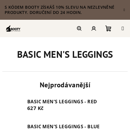
Přejít
S KÓDEM BOOTY ZÍSKÁŠ 10% SLEVU NA NEZLEVNĚNÉ
na
PRODUKTY. DORUČENÍ DO 24 HODIN.
obsah
Nákupn
Hledat
Přihlášení
BASIC MEN'S LEGGINGS
košík
Nejprodávanější
BASIC MEN'S LEGGINGS - RED
627 Kč
BASIC MEN'S LEGGINGS - BLUE