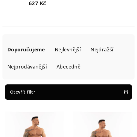
627 Kč
Ř
a
Doporučujeme
Nejlevnější
Nejdražší
z
e
Nejprodávanější
Abecedně
n
í
p
Otevřít filtr
r
V
o
ý
d
p
u
i
k