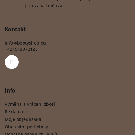
|
Zuzana Jurčová
Hodnocení produktu je 5 z 5 hvězdiček.
Kontakt
info
@
bootyshop.eu
+421918372125
Info
Výměna a vrácení zboží
Reklamace
Moje objednávka
Obchodní podmínky
Ochrana osobních údajů