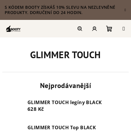
Přejít
S KÓDEM BOOTY ZÍSKÁŠ 10% SLEVU NA NEZLEVNĚNÉ
na
PRODUKTY. DORUČENÍ DO 24 HODIN.
obsah
Nákupn
Hledat
Přihlášení
GLIMMER TOUCH
košík
Nejprodávanější
GLIMMER TOUCH legíny BLACK
628 Kč
GLIMMER TOUCH Top BLACK