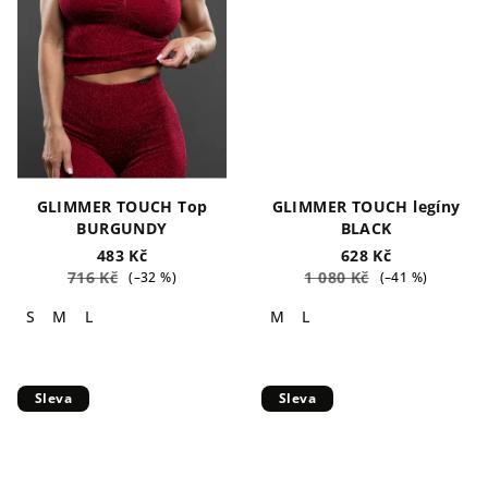
GLIMMER TOUCH Top
GLIMMER TOUCH legíny
BURGUNDY
BLACK
483 Kč
628 Kč
716 Kč
1 080 Kč
(–32 %)
(–41 %)
S
M
L
M
L
Sleva
Sleva