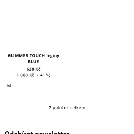
GLIMMER TOUCH legíny
BLUE
628 Kč
1 080 Kč
(–41 %)
M
7
položek celkem
O
v
l
á
Odebírat newsletter