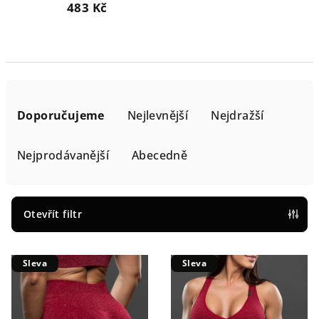
483 Kč
Ř
a
Doporučujeme
Nejlevnější
Nejdražší
z
e
Nejprodávanější
Abecedně
n
í
p
Otevřít filtr
r
V
o
Sleva
Sleva
ý
d
p
u
i
k