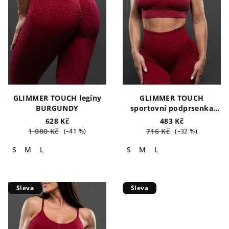
s
t
p
ů
r
o
d
u
k
GLIMMER TOUCH legíny
GLIMMER TOUCH
t
BURGUNDY
sportovní podprsenka
BURGUNDY
ů
628 Kč
483 Kč
1 080 Kč
716 Kč
(–41 %)
(–32 %)
S
M
L
S
M
L
Sleva
Sleva