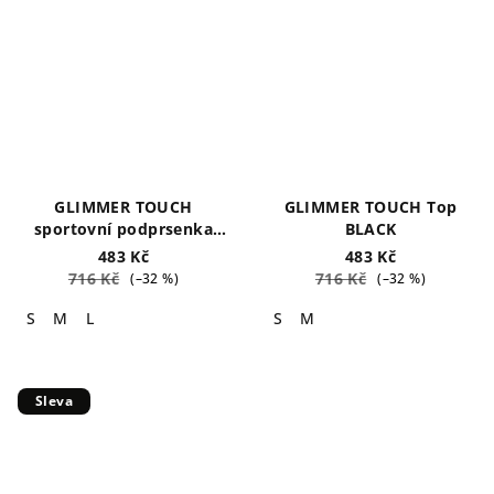
GLIMMER TOUCH
GLIMMER TOUCH Top
sportovní podprsenka
BLACK
BLACK
483 Kč
483 Kč
716 Kč
716 Kč
(–32 %)
(–32 %)
S
M
L
S
M
Sleva