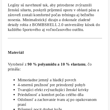
Legíny sú navrhnuté tak, aby prirodzene zvýraznili
ženskú siluetu, poskytli príjemnú oporu v oblasti pásu a
zároveň zostali komfortné počas tréningu aj bežného
nosenia. Minimalistický dizajn a dokonale zladené
detaily robia z BOMBSHELL 2.0 univerzálny kúsok do
každého športového aj voľnočasového outfitu.
Materiál
Vyrobené z
90 % polyamidu a 10 % elastanu
, čo
prináša:
Mimoriadne jemný a hladký povrch
4-smernú pružnosť pre prirodzený pohyb
Tvarujúci efekt zvýrazňujúci ženské krivky
Priedušnosť a komfort počas celého dňa
Odolnosť a zachovanie tvaru aj po opakovanom
praní
Príjemný pocit druhej kože