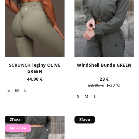
SCRUNCH legíny OLIVE
WindShell Bunda GREEN
GREEN
44,90 €
23 €
32,90 €
(–30 %)
S
M
L
S
M
L
Zľava
Zľava
Novinka