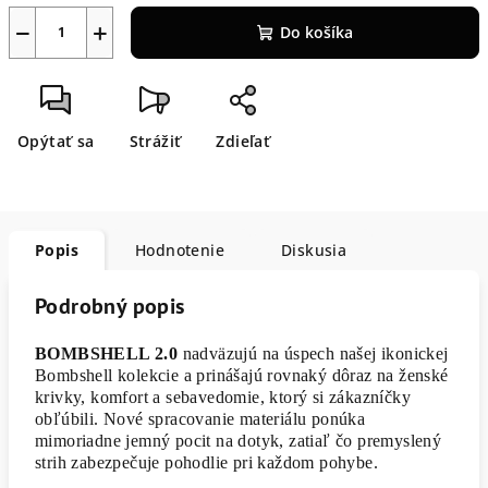
−
+
Do košíka
Opýtať sa
Strážiť
Zdieľať
Popis
Hodnotenie
Diskusia
Podrobný popis
BOMBSHELL 2.0
nadväzujú na úspech našej ikonickej
Bombshell kolekcie a prinášajú rovnaký dôraz na ženské
krivky, komfort a sebavedomie, ktorý si zákazníčky
obľúbili. Nové spracovanie materiálu ponúka
mimoriadne jemný pocit na dotyk, zatiaľ čo premyslený
strih zabezpečuje pohodlie pri každom pohybe.