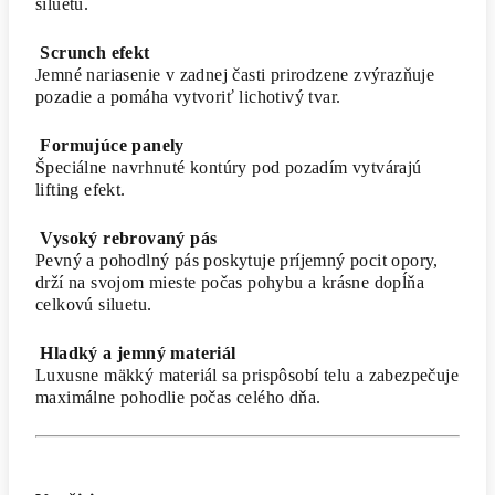
siluetu.
Scrunch efekt
Jemné nariasenie v zadnej časti prirodzene zvýrazňuje
pozadie a pomáha vytvoriť lichotivý tvar.
Formujúce panely
Špeciálne navrhnuté kontúry pod pozadím vytvárajú
lifting efekt.
Vysoký rebrovaný pás
Pevný a pohodlný pás poskytuje príjemný pocit opory,
drží na svojom mieste počas pohybu a krásne dopĺňa
celkovú siluetu.
Hladký a jemný materiál
Luxusne mäkký materiál sa prispôsobí telu a zabezpečuje
maximálne pohodlie počas celého dňa.