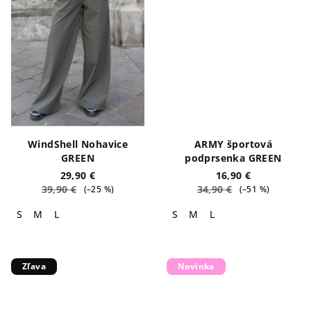
WindShell Nohavice
ARMY športová
GREEN
podprsenka GREEN
29,90 €
16,90 €
39,90 €
34,90 €
(–25 %)
(–51 %)
S
M
L
S
M
L
Zľava
Novinka