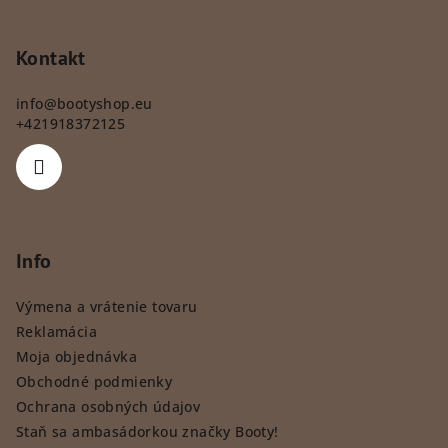
Kontakt
info
@
bootyshop.eu
+421918372125
Info
Výmena a vrátenie tovaru
Reklamácia
Moja objednávka
Obchodné podmienky
Ochrana osobných údajov
Staň sa ambasádorkou značky Booty!