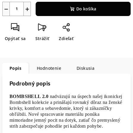
−
+
Do košíka
Opýtať sa
Strážiť
Zdieľať
Popis
Hodnotenie
Diskusia
Podrobný popis
BOMBSHELL 2.0
nadväzujú na úspech našej ikonickej
Bombshell kolekcie a prinášajú rovnaký dôraz na ženské
krivky, komfort a sebavedomie, ktorý si zákazníčky
obľúbili. Nové spracovanie materiálu ponúka
mimoriadne jemný pocit na dotyk, zatiaľ čo premyslený
strih zabezpečuje pohodlie pri každom pohybe.