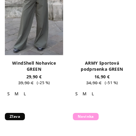
WindShell Nohavice
ARMY športová
GREEN
podprsenka GREEN
29,90 €
16,90 €
39,90 €
34,90 €
(–25 %)
(–51 %)
S
M
L
S
M
L
Zľava
Novinka