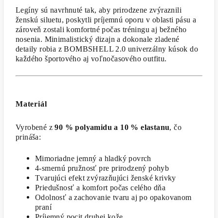
Legíny sú navrhnuté tak, aby prirodzene zvýraznili
ženskú siluetu, poskytli príjemnú oporu v oblasti pásu a
zároveň zostali komfortné počas tréningu aj bežného
nosenia. Minimalistický dizajn a dokonale zladené
detaily robia z BOMBSHELL 2.0 univerzálny kúsok do
každého športového aj voľnočasového outfitu.
Materiál
Vyrobené z
90 % polyamidu a 10 % elastanu
, čo
prináša:
Mimoriadne jemný a hladký povrch
4-smernú pružnosť pre prirodzený pohyb
Tvarujúci efekt zvýrazňujúci ženské krivky
Priedušnosť a komfort počas celého dňa
Odolnosť a zachovanie tvaru aj po opakovanom
praní
Príjemný pocit druhej kože