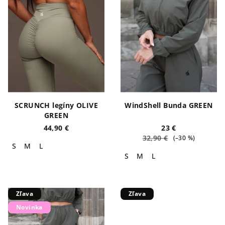
SCRUNCH legíny OLIVE
WindShell Bunda GREEN
GREEN
44,90 €
23 €
32,90 €
(–30 %)
S
M
L
S
M
L
Zľava
Zľava
Novinka