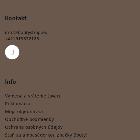
Kontakt
info
@
bootyshop.eu
+421918372125
Info
Výmena a vrátenie tovaru
Reklamácia
Moja objednávka
Obchodné podmienky
Ochrana osobných údajov
Staň sa ambasádorkou značky Booty!