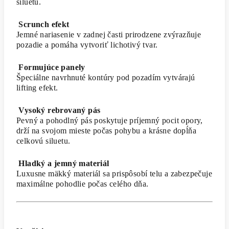
siluetu.
Scrunch efekt
Jemné nariasenie v zadnej časti prirodzene zvýrazňuje
pozadie a pomáha vytvoriť lichotivý tvar.
Formujúce panely
Špeciálne navrhnuté kontúry pod pozadím vytvárajú
lifting efekt.
Vysoký rebrovaný pás
Pevný a pohodlný pás poskytuje príjemný pocit opory,
drží na svojom mieste počas pohybu a krásne dopĺňa
celkovú siluetu.
Hladký a jemný materiál
Luxusne mäkký materiál sa prispôsobí telu a zabezpečuje
maximálne pohodlie počas celého dňa.