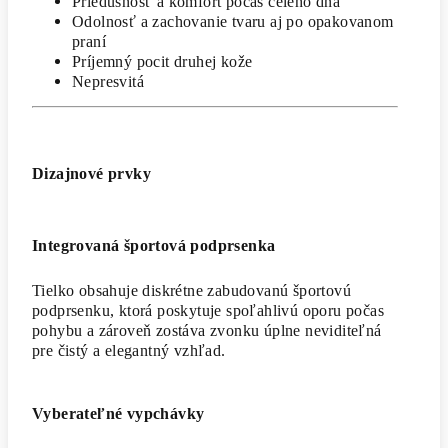
Priedušnosť a komfort počas celého dňa
Odolnosť a zachovanie tvaru aj po opakovanom
praní
Príjemný pocit druhej kože
Nepresvitá
Dizajnové prvky
Integrovaná športová podprsenka
Tielko obsahuje diskrétne zabudovanú športovú
podprsenku, ktorá poskytuje spoľahlivú oporu počas
pohybu a zároveň zostáva zvonku úplne neviditeľná
pre čistý a elegantný vzhľad.
Vyberateľné vypchávky