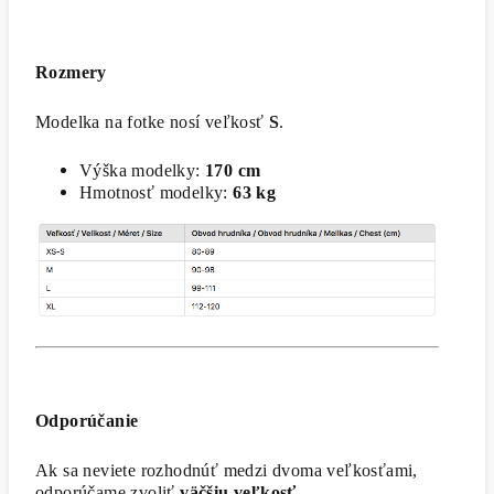
Rozmery
Modelka na fotke nosí veľkosť
S
.
Výška modelky:
170 cm
Hmotnosť modelky:
63 kg
Odporúčanie
Ak sa neviete rozhodnúť medzi dvoma veľkosťami,
odporúčame zvoliť
väčšiu veľkosť
.