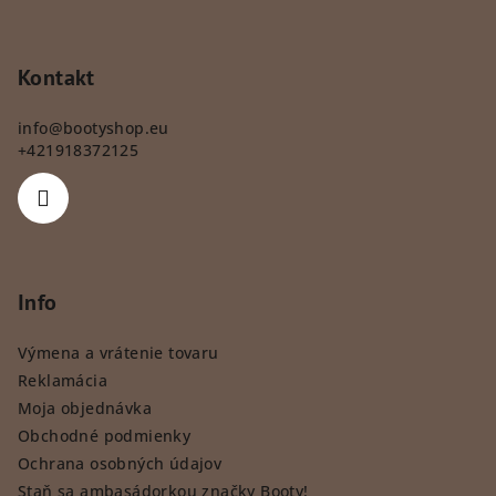
Kontakt
info
@
bootyshop.eu
+421918372125
Info
Výmena a vrátenie tovaru
Reklamácia
Moja objednávka
Obchodné podmienky
Ochrana osobných údajov
Staň sa ambasádorkou značky Booty!