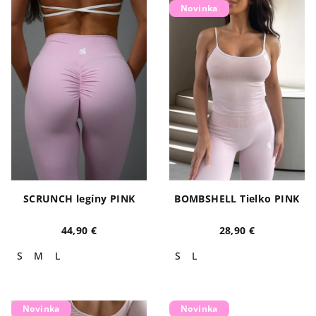
Novinka
SCRUNCH legíny PINK
BOMBSHELL Tielko PINK
44,90 €
28,90 €
S
M
L
S
L
Novinka
Novinka