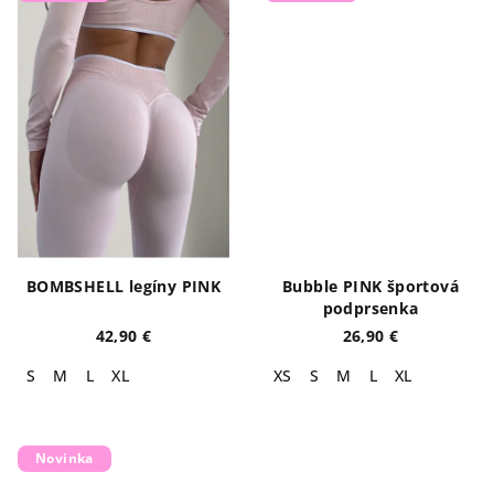
BOMBSHELL legíny PINK
Bubble PINK športová
podprsenka
42,90 €
26,90 €
S
M
L
XL
XS
S
M
L
XL
Novinka