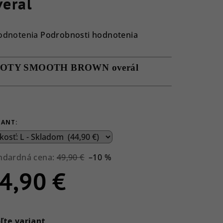
veral
emerné
odnotenia
Podrobnosti hodnotenia
notenie
duktu
OTY SMOOTH BROWN overál
ezdičiek.
IANT:
ndardná cena:
49,90 €
–10 %
4,90 €
notková
a:
ľte variant