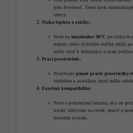
jeho životnosť. Tento krok minimalizuje
odevy.
Nízka teplota a otáčky:
Perte na
maximálne 30°C
pri nízkych o
teploty alebo rýchlejšie otáčky môžu po
môže viesť k deformácii a strate pružnos
Prací prostriedok:
Používajte
jemné pracie prostriedky b
bielidlám a avivážam, ktoré môžu oslabi
Farebná kompatibilita:
Perte s podobnými farbami, aby ste pr
triediť oblečenie na svetlé, tmavé a pas
intenzita overalu.