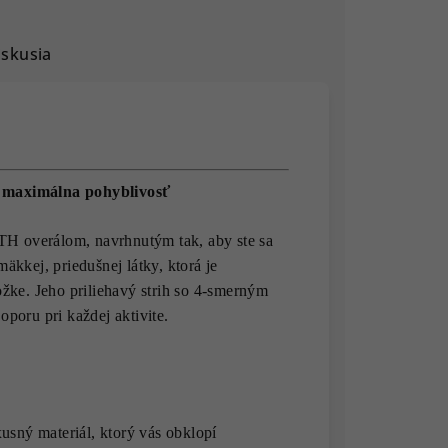
iskusia
maximálna pohyblivosť
 overálom, navrhnutým tak, aby ste sa
mäkkej, priedušnej látky, ktorá je
žke. Jeho priliehavý strih so 4-smerným
poru pri každej aktivite.
sný materiál, ktorý vás obklopí