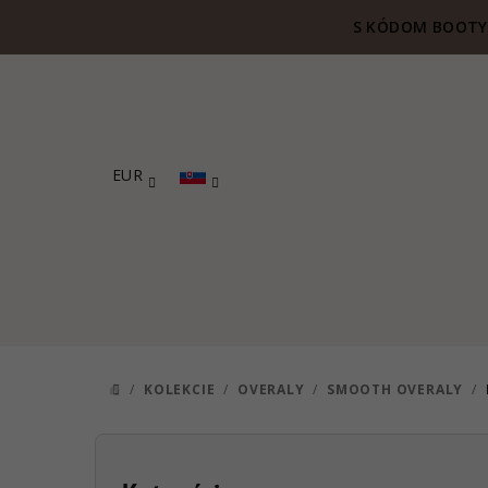
Prejsť
S KÓDOM BOOTY 
na
obsah
EUR
/
KOLEKCIE
/
OVERALY
/
SMOOTH OVERALY
/
DOMOV
B