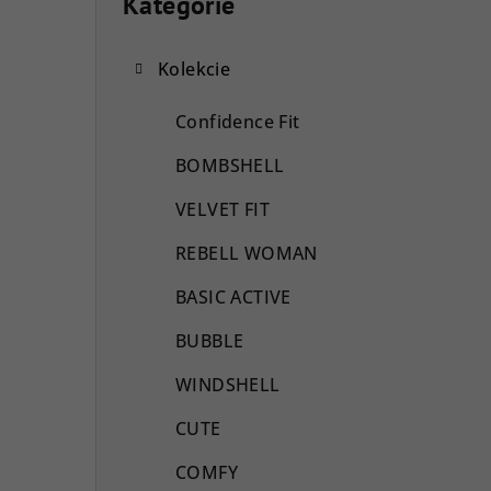
o
Kategórie
Preskočiť
kategórie
č
Kolekcie
n
ý
Confidence Fit
p
BOMBSHELL
a
VELVET FIT
n
REBELL WOMAN
e
BASIC ACTIVE
l
BUBBLE
WINDSHELL
CUTE
COMFY