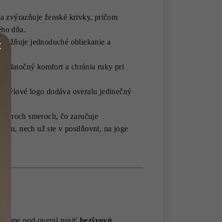
a zvýrazňuje ženské krivky, pričom
ého dňa.
 umožňuje jednoduché obliekanie a
týl.
dodatočný komfort a chránia ruky pri
e štýlové logo dodáva overalu jedinečný
v štyroch smeroch, čo zaručuje
itu, nech už ste v posilňovni, na joge
účame pod overal nosiť
bezšvovú