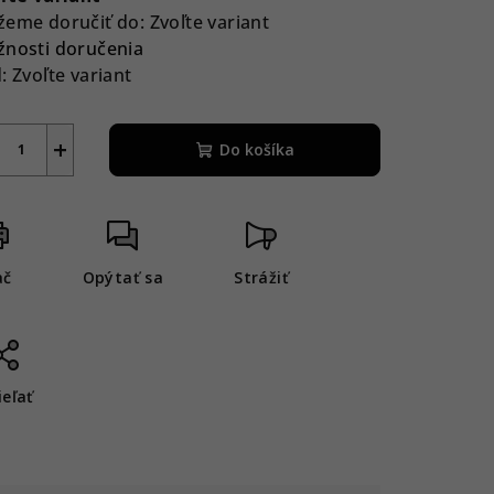
eme doručiť do:
Zvoľte variant
nosti doručenia
:
Zvoľte variant
+
Do košíka
ač
Opýtať sa
Strážiť
ieľať