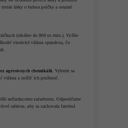
 trenie látky o bubon práčky a ostatné
táčkach (ideálne do 800 ot./min.). Vyššie
škodiť elastické vlákna spandexu, čo
ti.
ez agresívnych chemikálií
. Vyhnite sa
ť vlákna a znížiť ich pružnosť.
edišli nežiaducemu zafarbeniu. Odporúčame
telové odtiene, aby sa zachovala farebná