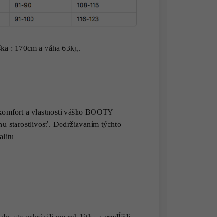
ka : 170cm a váha 63kg.
, komfort a vlastnosti vášho BOOTY
 starostlivosť. Dodržiavaním týchto
alitu.
by ste ochránili povrch látky a predĺžili