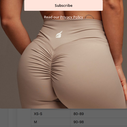
Subscribe
podprsenku a bezšvové nohavičky v brazílskom š
nebude rysovať pod priliehavým strihom overalu.Vš
Read our
Privacy Policy
BOOTY SMOOTH overál je navrhnutý pre aktívne žen
funkčnosť. Je ideálny pre rôzne druhy športov, ako 
tom, či idete na tréning alebo sa chystáte na relaxa
prvou voľbou.
ROZMER
: