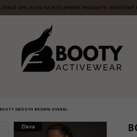
ZÍSKAŠ 10% ZĽAVU NA NEZĽAVNENÉ PRODUKTY. DORUČENIE 
BOOTY SMOOTH BROWN OVERAL
B
Zľava