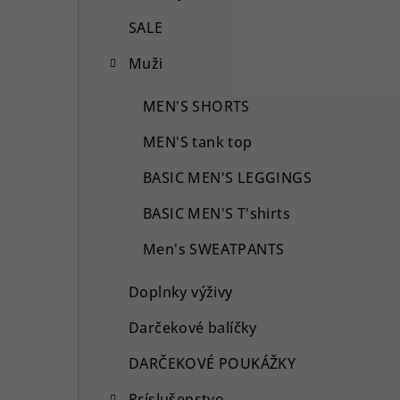
SALE
Muži
MEN'S SHORTS
MEN'S tank top
BASIC MEN'S LEGGINGS
BASIC MEN'S T'shirts
Men's SWEATPANTS
Doplnky výživy
Darčekové balíčky
DARČEKOVÉ POUKÁŽKY
Príslušenstvo