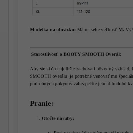
Modelka na obrázku:
Má na sebe veľkosť
M.
Výš
Starostlivosť o BOOTY SMOOTH Overál:
Aby ste si čo najdlhšie zachovali pôvodný vzhľad
SMOOTH overálu, je potrebné venovať mu špeciálnu
podrobných pokynov zabezpečíte jeho dlhodobú kv
Pranie:
Otočte naruby:
Pred praním vždy otočte overál naruby, a