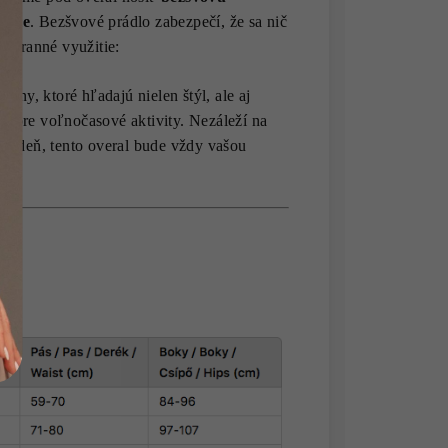
týle
. Bezšvové prádlo zabezpečí, že sa nič
estranné využitie:
y, ktoré hľadajú nielen štýl, ale aj
aj pre voľnočasové aktivity. Nezáleží na
čný deň, tento overal bude vždy vašou