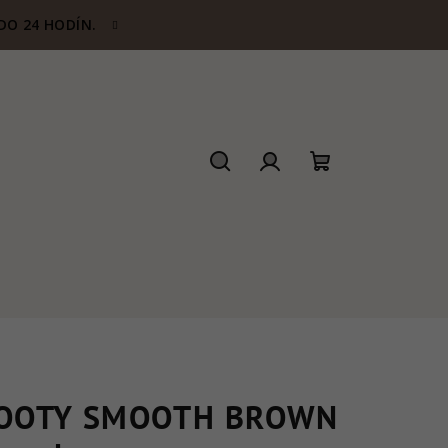
DO 24 HODÍN.
Hľadať
Prihlásenie
Nákupný
košík
OOTY SMOOTH BROWN