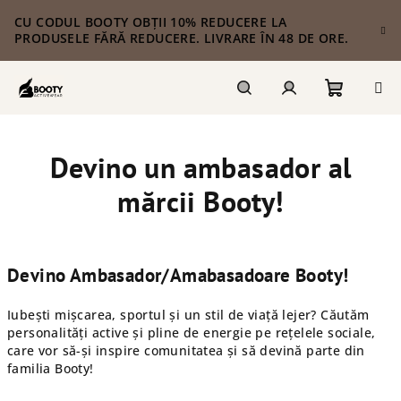
Treci
CU CODUL BOOTY OBȚII 10% REDUCERE LA
la
PRODUSELE FĂRĂ REDUCERE. LIVRARE ÎN 48 DE ORE.
conținut
Coş
Căutare
Autentificare
Devino un ambasador al
de
mărcii Booty!
cumpără
Devino Ambasador/Amabasadoare Booty!
Iubești mișcarea, sportul și un stil de viață lejer? Căutăm
personalități active și pline de energie pe rețelele sociale,
care vor să-și inspire comunitatea și să devină parte din
familia Booty!