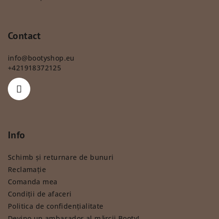
Ratingul produsului este 5 din 5 stele.
Contact
info
@
bootyshop.eu
+421918372125
Info
Schimb și returnare de bunuri
Reclamație
Comanda mea
Condiții de afaceri
Politica de confidențialitate
Devino un ambasador al mărcii Booty!