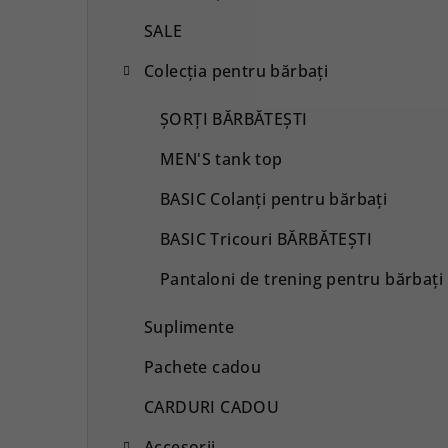
SALE
Colecția pentru bărbați
ȘORȚI BĂRBĂTEȘTI
MEN'S tank top
BASIC Colanți pentru bărbați
BASIC Tricouri BĂRBĂTEȘTI
Pantaloni de trening pentru bărbați
Suplimente
Pachete cadou
CARDURI CADOU
Accesorii