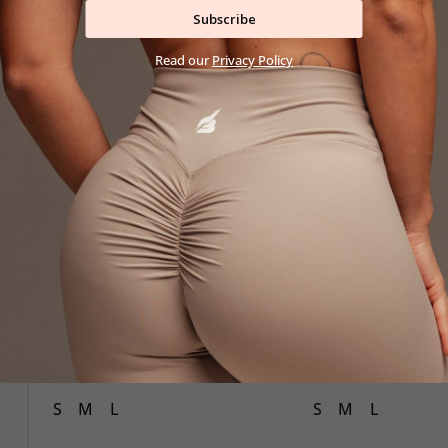
Subscribe
Read our
Privacy Policy
LEO Salopetă BLACK
LEO Salopet
222,99 lei
222,99 l
S
M
L
S
M
L