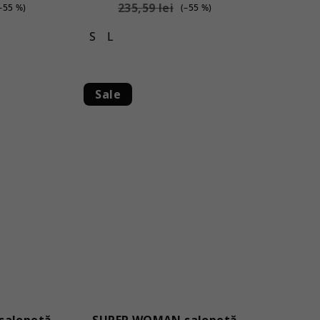
235,59 lei
–55 %)
(–55 %)
S
L
Sale
salopetă
SUPER WOMAN salopetă