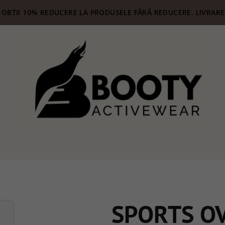
OBȚII 10% REDUCERE LA PRODUSELE FĂRĂ REDUCERE. LIVRARE 
SPORTS O