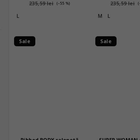
235,59 lei
235,59 lei
(–55 %)
(
L
M
L
Sale
Sale
Ribbed BODY salopetă
SUPER WOMAN 