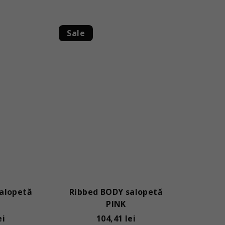
Sale
alopetă
Ribbed BODY salopetă
PINK
ei
104,41 lei