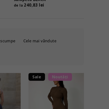
240,83 lei
de la
i scumpe
Cele mai vândute
Sale
Noutăți