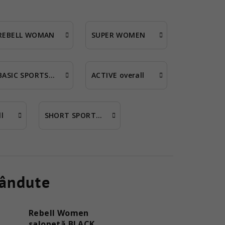
REBELL WOMAN
SUPER WOMEN
BASIC SPORTS overall
ACTIVE overall
l
SHORT SPORTS overall
vândute
Rebell Women
salopetă BLACK