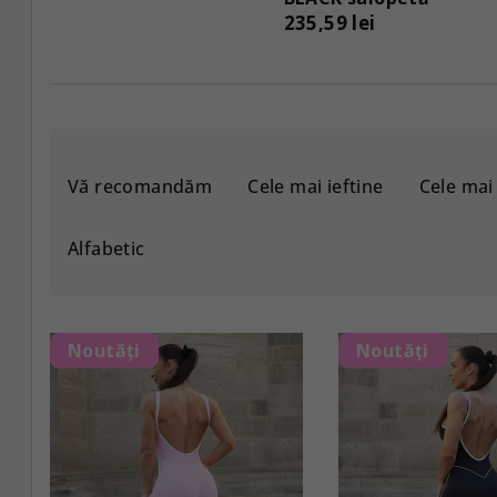
235,59 lei
S
Vă recomandăm
Cele mai ieftine
Cele ma
e
l
Alfabetic
e
c
L
Noutăți
Noutăți
t
i
a
s
r
t
e