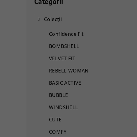
a
Categorii
Sari
peste
r
categorii
Colecții
ă
l
Confidence Fit
a
BOMBSHELL
t
VELVET FIT
e
REBELL WOMAN
r
BASIC ACTIVE
a
BUBBLE
l
WINDSHELL
ă
CUTE
COMFY