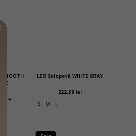
Y SMOOTH
LEO Salopetă WHITE GRAY
ACK
ei
222,99 lei
–40 %)
S
M
L
Sale