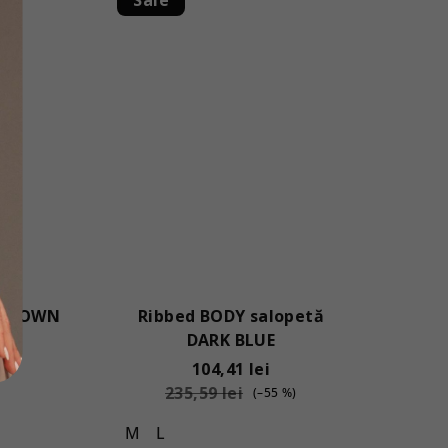
ă BROWN
Ribbed BODY salopetă
DARK BLUE
ei
104,41 lei
235,59 lei
(–55 %)
M
L