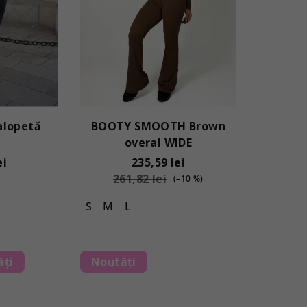
alopetă
BOOTY SMOOTH Brown
overal WIDE
ei
235,59 lei
261,82 lei
(–10 %)
S
M
L
ăți
Noutăți