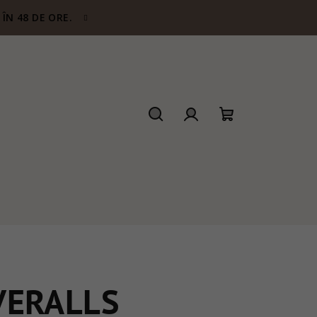
ÎN 48 DE ORE.
Căutare
Autentificare
Coş
de
cumpărături
VERALLS