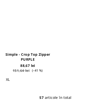
Simple - Crop Top Zipper
PURPLE
88,67 lei
151,64 lei
(–41 %)
XL
57
articole în total
C
o