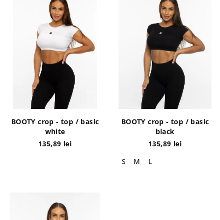
s
o
t
d
ă
u
p
s
r
u
o
l
d
u
u
i
s
BOOTY crop - top / basic
BOOTY crop - top / basic
e
white
black
135,89 lei
135,89 lei
S
M
L