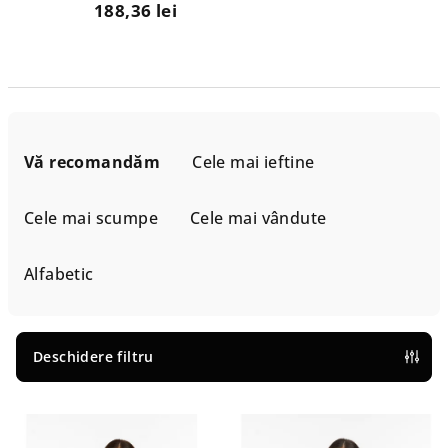
188,36 lei
S
e
Vă recomandăm
Cele mai ieftine
l
e
Cele mai scumpe
Cele mai vândute
c
t
Alfabetic
a
r
e
Deschidere filtru
a
L
p
i
r