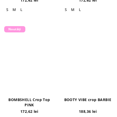
172,62 lei
172,62 lei
S
M
L
S
M
L
Noutăți
BOMBSHELL Crop Top
BOOTY VIBE crop BARBIE
PINK
172,62 lei
188,36 lei