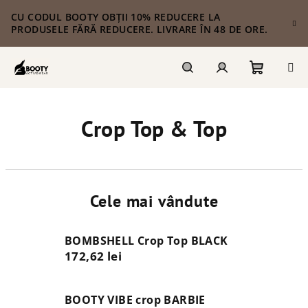
Treci
CU CODUL BOOTY OBȚII 10% REDUCERE LA
la
PRODUSELE FĂRĂ REDUCERE. LIVRARE ÎN 48 DE ORE.
conținut
Coş
Căutare
Autentificare
Crop Top & Top
de
cumpără
Cele mai vândute
BOMBSHELL Crop Top BLACK
172,62 lei
BOOTY VIBE crop BARBIE