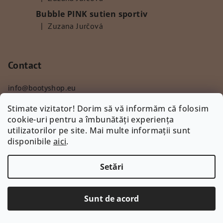
Ratingul produsului este 5 din 5 stele.
Bubble PINK sutien sportiv
|
Zuzana Jurčová
Ratingul produsului este 5 din 5 stele.
Contact
info
@
bootyshop.eu
+421918372125
Stimate vizitator! Dorim să vă informăm că folosim
cookie-uri pentru a îmbunătăți experiența
utilizatorilor pe site. Mai multe informații sunt
disponibile
aici
.
Info
Setări
Schimb și returnare de bunuri
Sunt de acord
Reclamație
Comanda mea