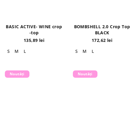
BASIC ACTIVE- WINE crop
BOMBSHELL 2.0 Crop Top
-top
BLACK
135,89 lei
172,62 lei
S
M
L
S
M
L
Noutăți
Noutăți