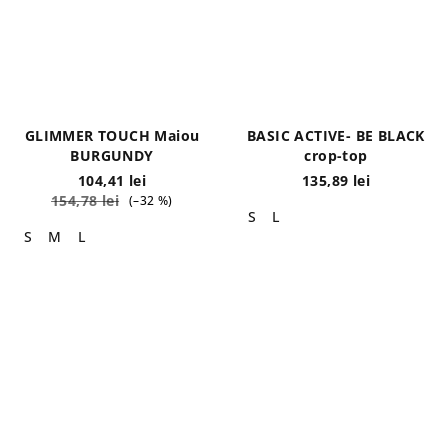
GLIMMER TOUCH Maiou
BASIC ACTIVE- BE BLACK
BURGUNDY
crop-top
104,41 lei
135,89 lei
154,78 lei
(–32 %)
S
L
S
M
L