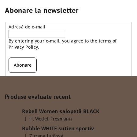
n
t
Abonare la newsletter
r
o
Adresă de e-mail
l
u
By entering your e-mail, you agree to the terms of
l
Privacy Policy
.
l
i
s
Abonare
t
ă
S
r
u
i
b
Produse evaluate recent
l
s
o
Rebell Women salopetă BLACK
r
o
|
H. Wedel-Fresmann
l
Ratingul produsului este 5 din 5 stele.
Bubble WHITE sutien sportiv
|
Zuzana Jurčová