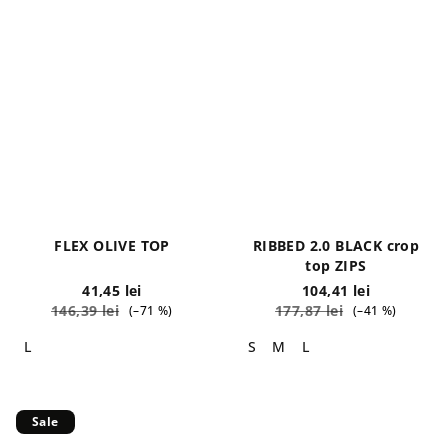
FLEX OLIVE TOP
RIBBED 2.0 BLACK crop
top ZIPS
41,45 lei
104,41 lei
146,39 lei
177,87 lei
(–71 %)
(–41 %)
L
S
M
L
Sale