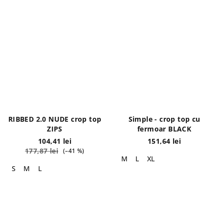
RIBBED 2.0 NUDE crop top
Simple - crop top cu
ZIPS
fermoar BLACK
104,41 lei
151,64 lei
177,87 lei
(–41 %)
M
L
XL
S
M
L