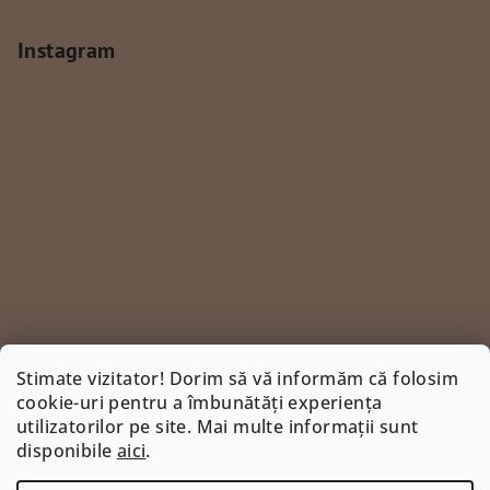
Instagram
Stimate vizitator! Dorim să vă informăm că folosim
cookie-uri pentru a îmbunătăți experiența
utilizatorilor pe site. Mai multe informații sunt
Urmărire pe Instagram
disponibile
aici
.