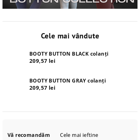
Cele mai vândute
BOOTY BUTTON BLACK colanți
209,57 lei
BOOTY BUTTON GRAY colanți
209,57 lei
S
e
Vă recomandăm
Cele mai ieftine