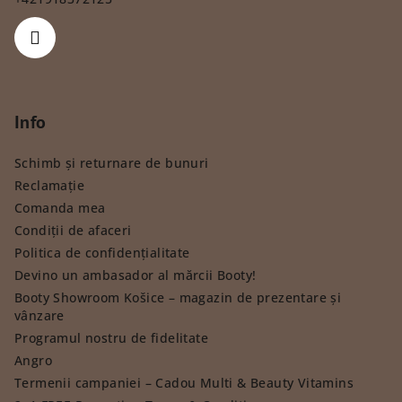
Info
Schimb și returnare de bunuri
Reclamație
Comanda mea
Condiții de afaceri
Politica de confidențialitate
Devino un ambasador al mărcii Booty!
Booty Showroom Košice – magazin de prezentare și
vânzare
Programul nostru de fidelitate
Angro
Termenii campaniei – Cadou Multi & Beauty Vitamins