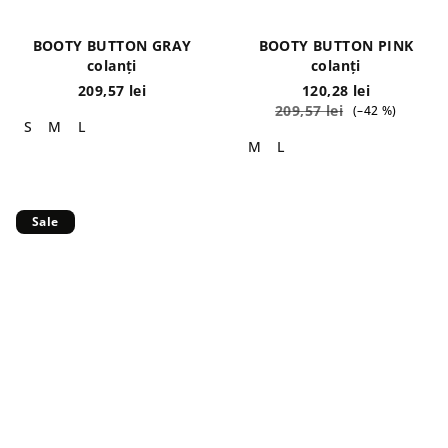
BOOTY BUTTON GRAY
BOOTY BUTTON PINK
colanți
colanți
209,57 lei
120,28 lei
209,57 lei
(–42 %)
S
M
L
M
L
Sale