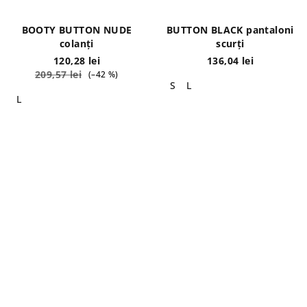
BOOTY BUTTON NUDE
BUTTON BLACK pantaloni
colanți
scurți
120,28 lei
136,04 lei
209,57 lei
(–42 %)
S
L
L