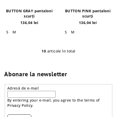
BUTTON GRAY pantaloni
BUTTON PINK pantaloni
scurți
scurți
136,04 lei
136,04 lei
S
M
S
M
10
articole în total
C
o
n
t
Abonare la newsletter
r
o
Adresă de e-mail
l
u
By entering your e-mail, you agree to the terms of
l
Privacy Policy
.
l
i