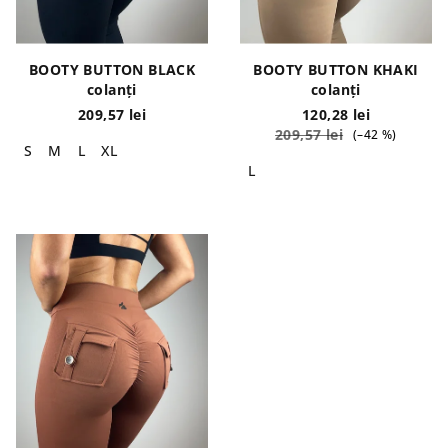
d
u
u
i
s
BOOTY BUTTON BLACK
BOOTY BUTTON KHAKI
e
colanți
colanți
209,57 lei
120,28 lei
209,57 lei
(–42 %)
S
M
L
XL
L