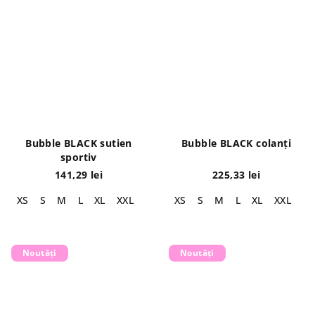
Bubble BLACK sutien
Bubble BLACK colanți
sportiv
141,29 lei
225,33 lei
XS
S
M
L
XL
XXL
XS
S
M
L
XL
XXL
Noutăți
Noutăți