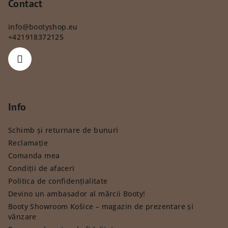
Contact
info
@
bootyshop.eu
+421918372125
Info
Schimb și returnare de bunuri
Reclamație
Comanda mea
Condiții de afaceri
Politica de confidențialitate
Devino un ambasador al mărcii Booty!
Booty Showroom Košice – magazin de prezentare și
vânzare