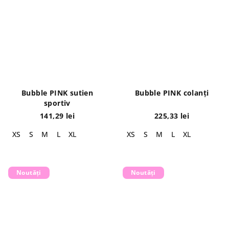
Bubble PINK sutien
Bubble PINK colanți
sportiv
141,29 lei
225,33 lei
XS
S
M
L
XL
XS
S
M
L
XL
Noutăți
Noutăți