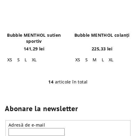
Bubble MENTHOL sutien
Bubble MENTHOL colanți
sportiv
141,29 lei
225,33 lei
XS
S
L
XL
XS
S
M
L
XL
14
articole în total
C
o
n
t
Abonare la newsletter
r
o
Adresă de e-mail
l
u