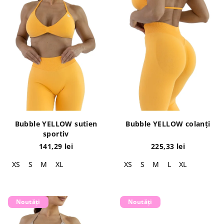
s
o
t
d
ă
u
p
s
r
u
o
l
d
u
u
i
s
Bubble YELLOW sutien
Bubble YELLOW colanți
e
sportiv
141,29 lei
225,33 lei
XS
S
M
XL
XS
S
M
L
XL
Noutăți
Noutăți