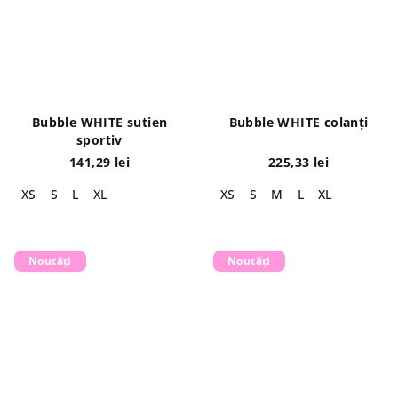
Bubble WHITE sutien
Bubble WHITE colanți
sportiv
141,29 lei
225,33 lei
XS
S
L
XL
XS
S
M
L
XL
Noutăți
Noutăți