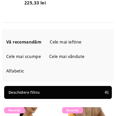
225,33 lei
S
e
Vă recomandăm
Cele mai ieftine
l
e
Cele mai scumpe
Cele mai vândute
c
t
Alfabetic
a
r
e
Deschidere filtru
a
L
p
Noutăți
Noutăți
i
r