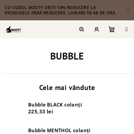
Treci
CU CODUL BOOTY OBȚII 10% REDUCERE LA
la
PRODUSELE FĂRĂ REDUCERE. LIVRARE ÎN 48 DE ORE.
conținut
Coş
Căutare
Autentificare
BUBBLE
de
cumpără
Cele mai vândute
Bubble BLACK colanți
225,33 lei
Bubble MENTHOL colanți