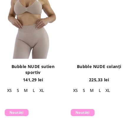
Bubble NUDE sutien
Bubble NUDE colanți
sportiv
141,29 lei
225,33 lei
XS
S
M
L
XL
XS
S
M
L
XL
Noutăți
Noutăți