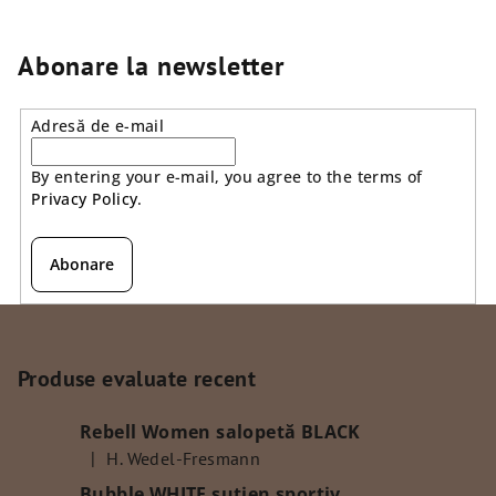
Abonare la newsletter
Adresă de e-mail
By entering your e-mail, you agree to the terms of
Privacy Policy
.
Abonare
S
u
b
Produse evaluate recent
s
Rebell Women salopetă BLACK
o
|
H. Wedel-Fresmann
l
Ratingul produsului este 5 din 5 stele.
Bubble WHITE sutien sportiv