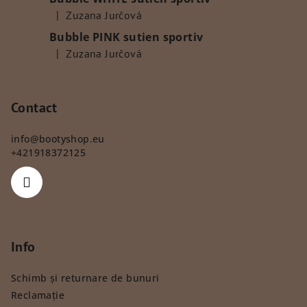
|
Zuzana Jurčová
Ratingul produsului este 5 din 5 stele.
Bubble PINK sutien sportiv
|
Zuzana Jurčová
Ratingul produsului este 5 din 5 stele.
Contact
info
@
bootyshop.eu
+421918372125
Info
Schimb și returnare de bunuri
Reclamație