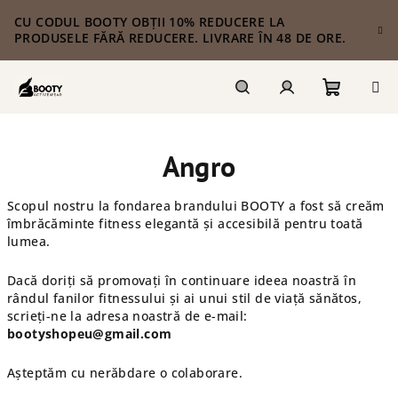
Treci
CU CODUL BOOTY OBȚII 10% REDUCERE LA
la
PRODUSELE FĂRĂ REDUCERE. LIVRARE ÎN 48 DE ORE.
conținut
Coş
Căutare
Autentificare
Angro
de
Scopul nostru la fondarea brandului BOOTY a fost să creăm
cumpără
îmbrăcăminte fitness elegantă și accesibilă pentru toată
lumea.
Dacă doriți să promovați în continuare ideea noastră în
rândul fanilor fitnessului și ai unui stil de viață sănătos,
scrieți-ne la adresa noastră de e-mail:
bootyshopeu@gmail.com
Așteptăm cu nerăbdare o colaborare.