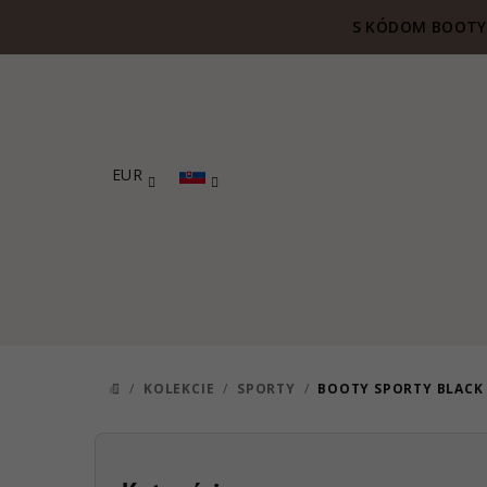
Prejsť
S KÓDOM BOOTY 
na
obsah
EUR
/
KOLEKCIE
/
SPORTY
/
BOOTY SPORTY BLACK
DOMOV
B