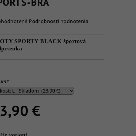
PORTS-BRA
emerné
ohodnotené
Podrobnosti hodnotenia
notenie
duktu
OTY SPORTY BLACK športová
dprsenka
ezdičiek.
IANT:
3,90 €
notková
a:
ľte variant