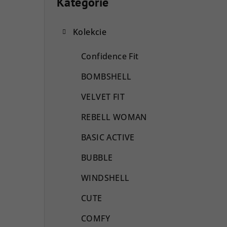
o
Kategórie
Preskočiť
kategórie
č
Kolekcie
n
ý
Confidence Fit
p
BOMBSHELL
a
VELVET FIT
n
REBELL WOMAN
e
BASIC ACTIVE
l
BUBBLE
WINDSHELL
CUTE
COMFY