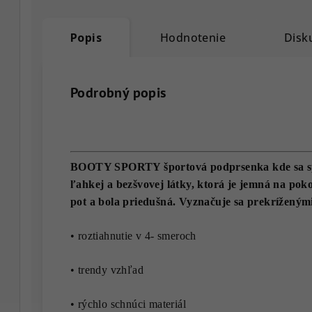
Popis
Hodnotenie
Disk
Podrobný popis
BOOTY SPORTY športová podprsenka kde sa spoj
ľahkej a bezšvovej látky, ktorá je jemná na pok
pot a bola priedušná. Vyznačuje sa prekríženým
• roztiahnutie v 4- smeroch
• trendy vzhľad
• rýchlo schnúci materiál