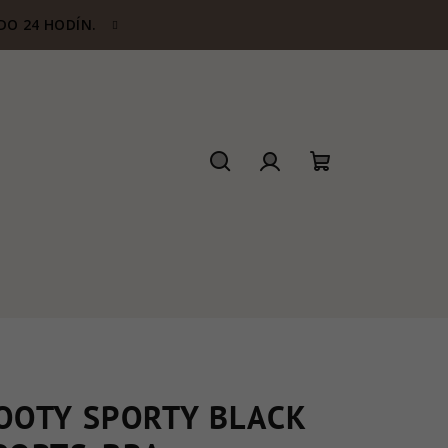
DO 24 HODÍN.
Hľadať
Prihlásenie
Nákupný
košík
OOTY SPORTY BLACK