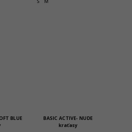
S
M
SOFT BLUE
BASIC ACTIVE- NUDE
y
kraťasy