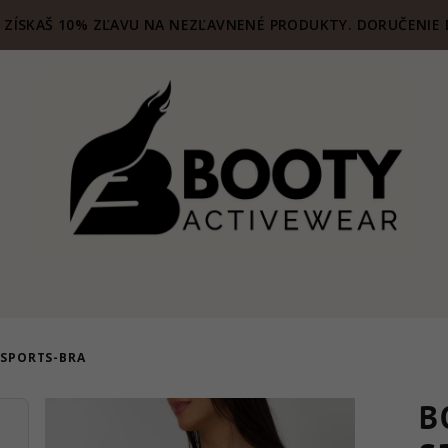
ZÍSKAŠ 10% ZĽAVU NA NEZĽAVNENÉ PRODUKTY. DORUČENIE 
 SPORTS-BRA
B