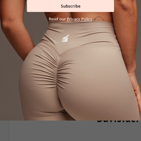
Subscribe
Read our
Privacy Policy
Dodatočné parametre
Kategória
:
Farba
:
Súvisiaci