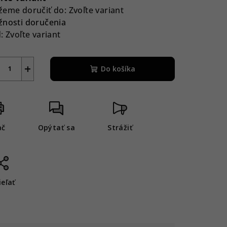
eme doručiť do:
Zvoľte variant
nosti doručenia
:
Zvoľte variant
+
Do košíka
ač
Opýtať sa
Strážiť
ieľať