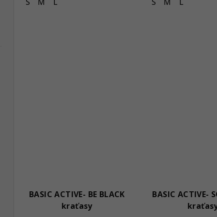
S
M
L
S
M
L
BASIC ACTIVE- BE BLACK
BASIC ACTIVE- 
kraťasy
kraťas