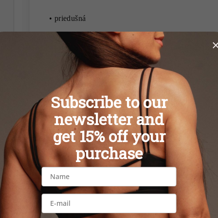
• priedušná
• materiál
75% nylon / 25% spandex
•
Subscribe to our
• odporúčame prať naruby
newsletter and
get 15% off your
purchase