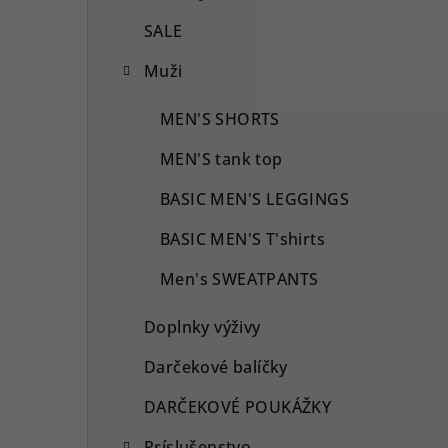
SALE
Muži
MEN'S SHORTS
MEN'S tank top
BASIC MEN'S LEGGINGS
BASIC MEN'S T'shirts
Men's SWEATPANTS
Doplnky výživy
Darčekové balíčky
DARČEKOVÉ POUKÁŽKY
Príslušenstvo