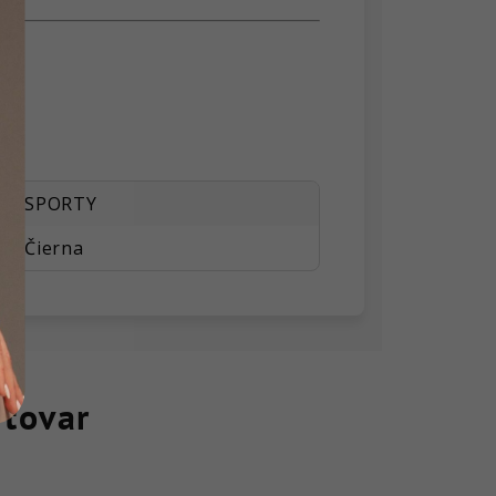
SPORTY
Čierna
 tovar