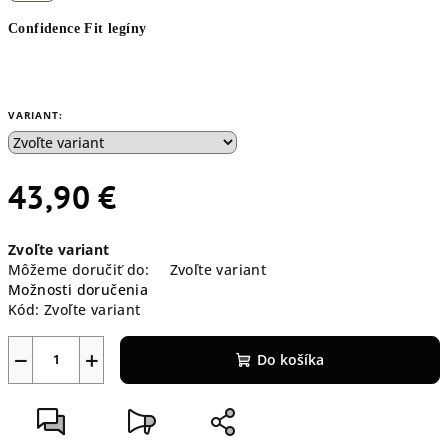
Confidence Fit legíny
VARIANT:
43,90 €
Jednotková
Zvoľte variant
cena:
Môžeme doručiť do:
Zvoľte variant
Možnosti doručenia
Kód:
Zvoľte variant
−
+
Do košíka