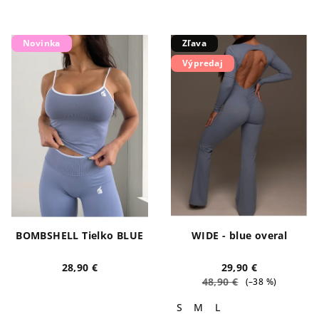
Novinka
Zľava
Výpredaj
BOMBSHELL Tielko BLUE
WIDE - blue overal
28,90 €
29,90 €
48,90 €
(–38 %)
S
M
L