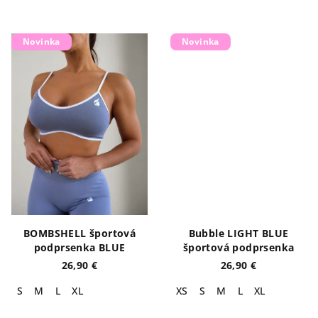
Novinka
Novinka
BOMBSHELL športová
Bubble LIGHT BLUE
podprsenka BLUE
športová podprsenka
26,90 €
26,90 €
S
M
L
XL
XS
S
M
L
XL