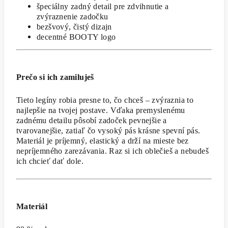
špeciálny zadný detail pre zdvihnutie a
zvýraznenie zadočku
bezšvový, čistý dizajn
decentné BOOTY logo
Prečo si ich zamiluješ
Tieto legíny robia presne to, čo chceš – zvýraznia to
najlepšie na tvojej postave. Vďaka premyslenému
zadnému detailu pôsobí zadoček pevnejšie a
tvarovanejšie, zatiaľ čo vysoký pás krásne spevní pás.
Materiál je príjemný, elastický a drží na mieste bez
nepríjemného zarezávania. Raz si ich oblečieš a nebudeš
ich chcieť dať dole.
Materiál