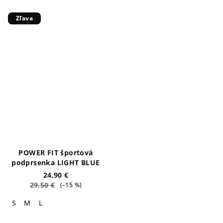
Zľava
POWER FIT športová
podprsenka LIGHT BLUE
24,90 €
29,50 €
(–15 %)
S
M
L