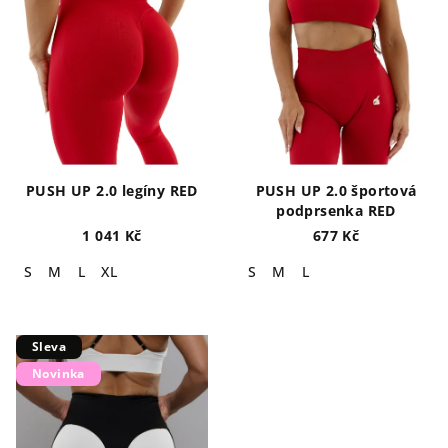
PUSH UP 2.0 legíny RED
PUSH UP 2.0 športová
podprsenka RED
1 041 Kč
677 Kč
S
M
L
XL
S
M
L
Sleva
Novinka