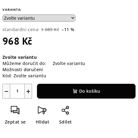
VARIANTA:
standardní cena:
1 089 Kč
–11 %
968 Kč
Měrná
Zvolte variantu
cena:
Můžeme doručit do:
Zvolte variantu
Možnosti doručení
Kód:
Zvolte variantu
−
+
Do košíku
Zeptat se
Hlídat
Sdílet