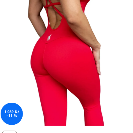
1 089 Kč
–11 %