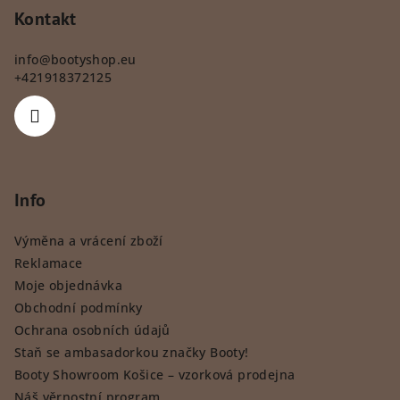
Kontakt
info
@
bootyshop.eu
+421918372125
Info
Výměna a vrácení zboží
Reklamace
Moje objednávka
Obchodní podmínky
Ochrana osobních údajů
Staň se ambasadorkou značky Booty!
Booty Showroom Košice – vzorková prodejna
Náš věrnostní program