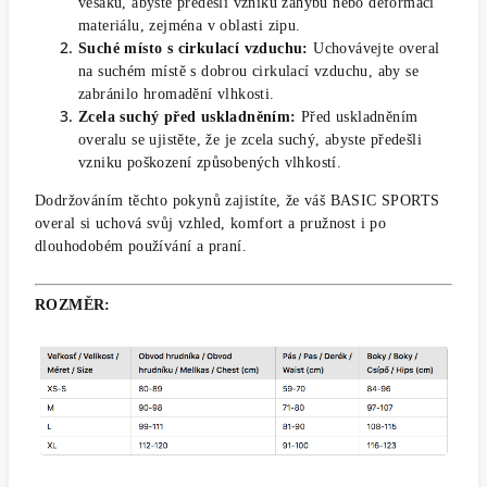
věšáku, abyste předešli vzniku záhybů nebo deformaci
materiálu, zejména v oblasti zipu.
Suché místo s cirkulací vzduchu:
Uchovávejte overal
na suchém místě s dobrou cirkulací vzduchu, aby se
zabránilo hromadění vlhkosti.
Zcela suchý před uskladněním:
Před uskladněním
overalu se ujistěte, že je zcela suchý, abyste předešli
vzniku poškození způsobených vlhkostí.
Dodržováním těchto pokynů zajistíte, že váš BASIC SPORTS
overal si uchová svůj vzhled, komfort a pružnost i po
dlouhodobém používání a praní.
ROZMĚR: