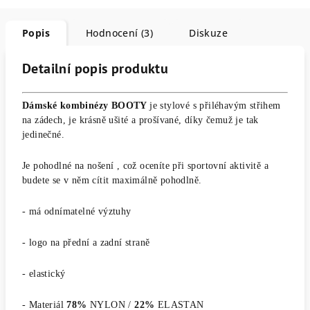
Popis
Hodnocení (3)
Diskuze
Detailní popis produktu
Dámské kombinézy BOOTY
je stylové s přiléhavým střihem
na zádech, je krásně ušité a prošívané, díky čemuž je tak
jedinečné.
Je pohodlné na nošení , což oceníte při sportovní aktivitě a
budete se v něm cítit maximálně pohodlně.
- má odnímatelné výztuhy
- logo na přední a zadní straně
- elastický
- Materiál
78%
NYLON /
22%
ELASTAN