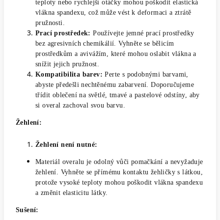
teploty nebo rychlejší otáčky mohou poškodit elastická
vlákna spandexu, což může vést k deformaci a ztrátě
pružnosti.
Prací prostředek:
Používejte jemné prací prostředky
bez agresivních chemikálií. Vyhněte se bělicím
prostředkům a avivážím, které mohou oslabit vlákna a
snížit jejich pružnost.
Kompatibilita barev:
Perte s podobnými barvami,
abyste předešli nechtěnému zabarvení. Doporučujeme
třídit oblečení na světlé, tmavé a pastelové odstíny, aby
si overal zachoval svou barvu.
Žehlení:
Žehlení není nutné:
Materiál overalu je odolný vůči pomačkání a nevyžaduje
žehlení. Vyhněte se přímému kontaktu žehličky s látkou,
protože vysoké teploty mohou poškodit vlákna spandexu
a změnit elasticitu látky.
Sušení: