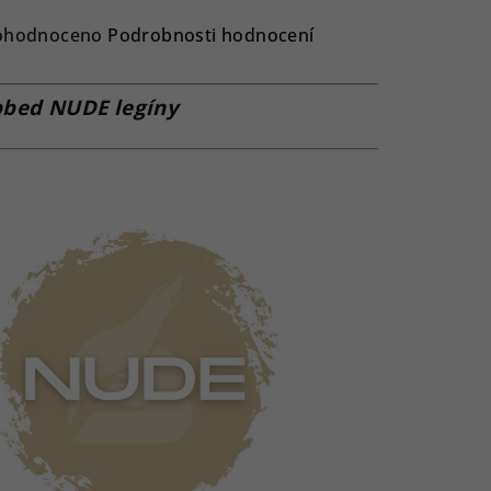
ůměrné
ohodnoceno
Podrobnosti hodnocení
nocení
duktu
bbed NUDE legíny
zdiček.