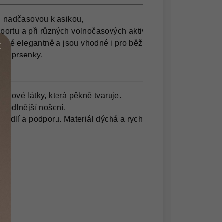
nadčasovou klasikou,

sportu a při různých volnočasových aktivitách.

také elegantně a jsou vhodné i pro běžné nošení.

podprsenky.

čové látky, která pěkně tvaruje.

hodlnější nošení.

hodlí a podporu. Materiál dýchá a rychle schne.