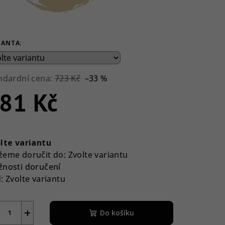
IANTA:
ndardní cena:
723 Kč
–33 %
81 Kč
rná
a:
lte variantu
eme doručit do:
Zvolte variantu
nosti doručení
:
Zvolte variantu
+
Do košíku