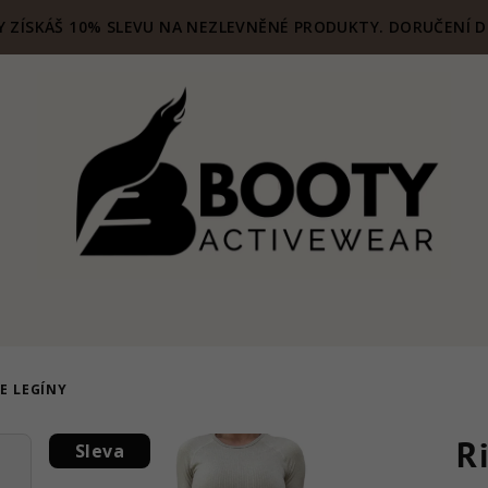
 ZÍSKÁŠ 10% SLEVU NA NEZLEVNĚNÉ PRODUKTY. DORUČENÍ D
E LEGÍNY
R
Sleva