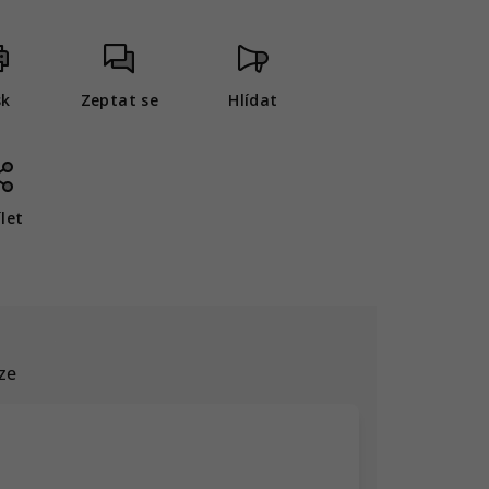
sk
Zeptat se
Hlídat
ílet
ze