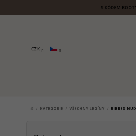
Přejít
S KÓDEM BOOTY
na
obsah
CZK
/
KATEGORIE
/
VŠECHNY LEGÍNY
/
RIBBED NUD
DOMŮ
P