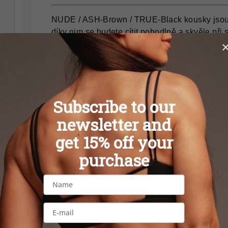
NUDE / ASH-Brown / TRUE-Black kousky jsou 
díky nim se budete cítit pohodlně a skvěle při 
Zároveň díky střihu, barvě a provedení působí 
Možnost kombinace legín/crop-topu/sportovní 
Nezbytná součást vašeho šatníku
Legíny jsou vyrobeny z vroubkované, měkké stre
Subscribe to our
Tkanina se rozšiřuje ve čtyřech směrech pro po
newsletter and
Vysoký pas je z pružné pryže pro maximální po
get 15% off your
purchase