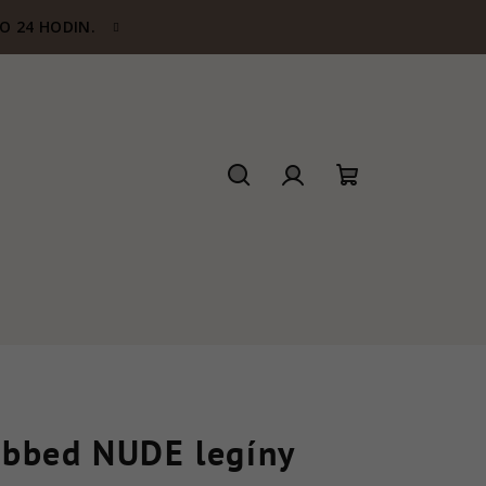
O 24 HODIN.
Hledat
Přihlášení
Nákupní
košík
ibbed NUDE legíny