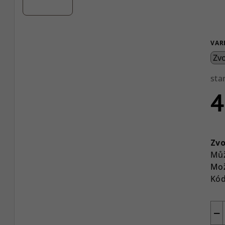
VAR
sta
4
Mě
cen
Zvo
Můž
Mož
Kód
−