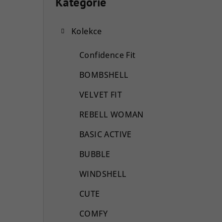
o
Kategorie
Přeskočit
kategorie
s
Kolekce
t
r
Confidence Fit
a
BOMBSHELL
n
VELVET FIT
n
REBELL WOMAN
í
BASIC ACTIVE
p
BUBBLE
a
WINDSHELL
n
CUTE
e
COMFY