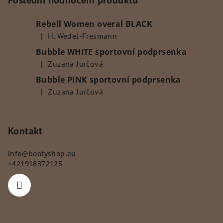
p
Poslední hodnocení produktů
a
Rebell Women overal BLACK
t
|
H. Wedel-Fresmann
í
Hodnocení produktu je 5 z 5 hvězdiček.
Bubble WHITE sportovní podprsenka
|
Zuzana Jurčová
Hodnocení produktu je 5 z 5 hvězdiček.
Bubble PINK sportovní podprsenka
|
Zuzana Jurčová
Hodnocení produktu je 5 z 5 hvězdiček.
Kontakt
info
@
bootyshop.eu
+421918372125