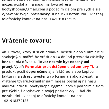
môžeš poslaľ aj na našu mailovú adresu
bootyshopeu@gmail.com
s podacím číslom pre rýchlejšie
vybavenie tvojej požiadavky. K balíčku nezabudni uviesť aj
telefonický kontakt na nás: +421918372125
Vrátenie tovaru:
Ak Ti tovar, ktorý si si objednal/a, nesedí alebo s ním nie si
spokojný/á, môžeš ho vrátiť do 14 dní od prevzatia zásielky
bez udania dôvodu.
Tovar nesmie byť nosený ani
praný
.
Vyplň
Formulár pre odstúpenie od zmluvy TU
a
produkt pošli
doporučene
aj s faktúrou alebo kópiou
faktúry na adresu uvedenú vo formulári ako adresát na
vrátenie tovaru.
Formulár nám môžeš poslaľ aj na našu
mailovú adresu
bootyshopeu@gmail.com
s podacím číslom
pre rýchlejšie vybavenie tvojej požiadavky.
K balíčku
nezabudni uviesť aj telefonický kontakt na nás:
+421918372125