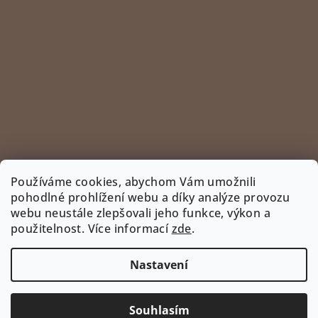
Používáme cookies, abychom Vám umožnili
pohodlné prohlížení webu a díky analýze provozu
webu neustále zlepšovali jeho funkce, výkon a
Sledovat na Instagramu
použitelnost. Více informací
zde
.
INSTAGRAM
Nastavení
Copyright 2026
www.bootyshop.eu
. Všechna práva
vyhrazena.
Upravit nastavení cookies
Souhlasím