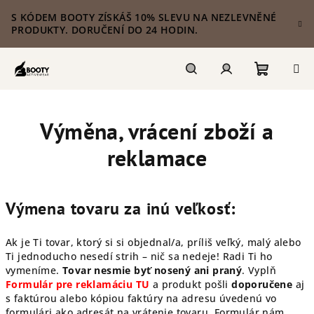
Přejít
S KÓDEM BOOTY ZÍSKÁŠ 10% SLEVU NA NEZLEVNĚNÉ
na
PRODUKTY. DORUČENÍ DO 24 HODIN.
obsah
Nákupn
Hledat
Přihlášení
Výměna, vrácení zboží a
košík
reklamace
Výmena tovaru za inú veľkosť:
Ak je Ti tovar, ktorý si si objednal/a, príliš veľký, malý alebo
Ti jednoducho nesedí strih – nič sa nedeje! Radi Ti ho
vymeníme.
Tovar nesmie byť nosený ani praný
.
Vyplň
Formulár pre reklamáciu TU
a produkt pošli
doporučene
aj
s faktúrou alebo kópiou faktúry na adresu úvedenú vo
formulári ako adresát na vrátenie tovaru. Formulár nám