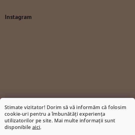
Instagram
Stimate vizitator! Dorim să vă informăm că folosim
cookie-uri pentru a îmbunătăți experiența
utilizatorilor pe site. Mai multe informații sunt
Urmărire pe Instagram
disponibile
aici
.