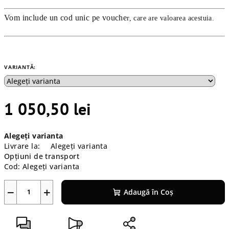
Vom include un cod unic pe vouche
r, care are valoarea acestuia.
VARIANTĂ:
1 050,50 lei
Evaluare
Alegeţi varianta
preţ:
Livrare la:
Alegeţi varianta
Opțiuni de transport
Cod:
Alegeţi varianta
−
+
Adaugă în Coş