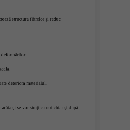
ează structura fibrelor și reduc
 deformărilor.
zeala.
te deteriora materialul.
 arăta și se vor simți ca noi chiar și după