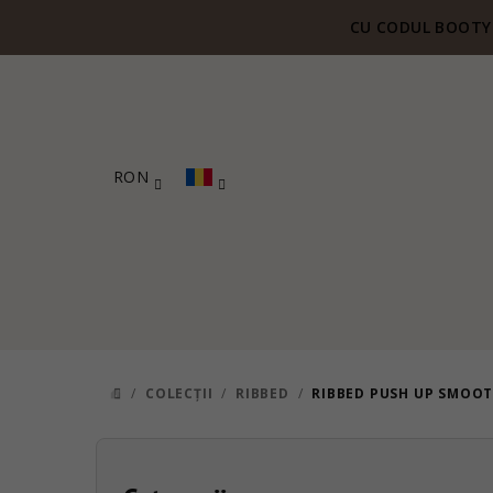
Treci
CU CODUL BOOTY 
la
conținut
RON
/
COLECȚII
/
RIBBED
/
RIBBED PUSH UP SMOOT
ACASĂ
B