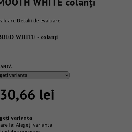
MOOTH WHITE colanți
luarea
valuare
Detalii de evaluare
ie
BBED WHITE - colanți
dusului
e
IANTĂ:
e.
30,66 lei
luare
ţ:
geţi varianta
are la:
Alegeţi varianta
iuni de transport