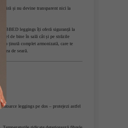
spiră și nu devine transparent nici la
– RIBBED leggings îți oferă siguranță la
a fel de bine în sală cât și pe străzile
ru o ținută complet armonizată, care te
axarea de seară.
 întoarce leggings pe dos – protejezi astfel
. Temperaturile ridicate deteriorează fibrele