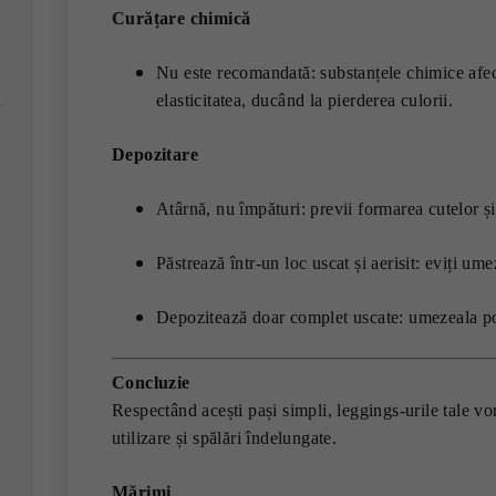
Curățare chimică
Nu este recomandată: substanțele chimice afect
elasticitatea, ducând la pierderea culorii.
Depozitare
Atârnă, nu împături: previi formarea cutelor și
Păstrează într-un loc uscat și aerisit: eviți ume
Depozitează doar complet uscate: umezeala poa
Concluzie
Respectând acești pași simpli, leggings-urile tale vor
utilizare și spălări îndelungate.
Mărimi