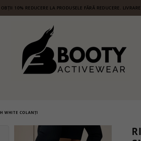
OBȚII 10% REDUCERE LA PRODUSELE FĂRĂ REDUCERE. LIVRARE 
H WHITE COLANȚI
R