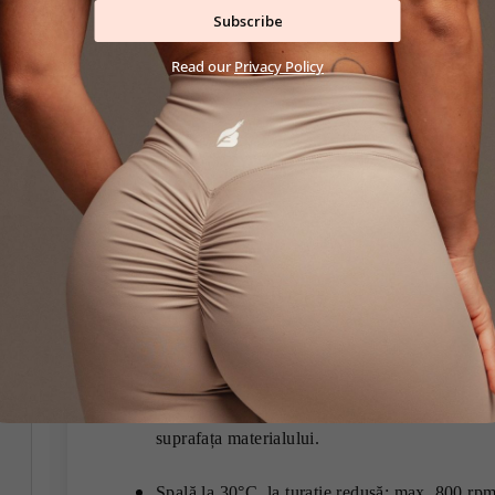
Subscribe
Confort fără compromisuri: materialul moale re
întindere maximă
Read our
Privacy Policy
Devino expresia perfectă a performanței și stilului 
fiecare mișcare și o estetică pură, care funcționează l
orașului. Combină-i cu
RIBBED CROP-TOP
pent
însoțește de la stretchingul de dimineață până la rel
Îngrijire:
Spălare
Întoarce pe dos: înainte de spălare întotdeauna
suprafața materialului.
Spală la 30°C, la turație redusă: max. 800 rpm