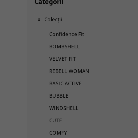
a
Categorii
Sari
peste
r
categorii
Colecții
ă
l
Confidence Fit
a
BOMBSHELL
t
VELVET FIT
e
REBELL WOMAN
r
BASIC ACTIVE
a
BUBBLE
l
WINDSHELL
ă
CUTE
COMFY