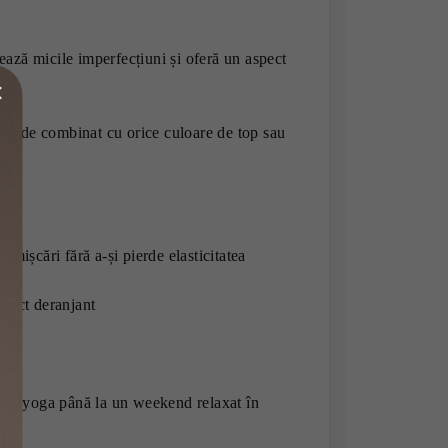
ază micile imperfecțiuni și oferă un aspect
or de combinat cu orice culoare de top sau
 mișcări fără a-și pierde elasticitatea
efect deranjant
T și yoga până la un weekend relaxat în