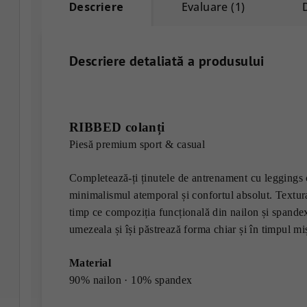
Descriere
Evaluare (1)
Descriere detaliată a produsului
RIBBED colanți
Piesă premium sport & casual
Completează-ți ținutele de antrenament cu leggings 
minimalismul atemporal și confortul absolut. Textura
timp ce compoziția funcțională din nailon și spande
umezeala și își păstrează forma chiar și în timpul miș
Material
90% nailon · 10% spandex