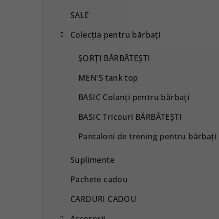
SALE
Colecția pentru bărbați
ȘORȚI BĂRBĂTEȘTI
MEN'S tank top
BASIC Colanți pentru bărbați
BASIC Tricouri BĂRBĂTEȘTI
Pantaloni de trening pentru bărbați
Suplimente
Pachete cadou
CARDURI CADOU
Accesorii