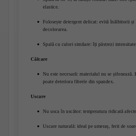
elastice.
Folosește detergent delicat: evită înălbitorii ș
decolorarea.
Spală cu culori similare: îți păstrezi intensitate
Călcare
Nu este necesară: materialul nu se șifonează. E
poate deteriora fibrele din spandex.
Uscare
Nu usca în uscător: temperatura ridicată afectea
Uscare naturală: ideal pe umeraș, ferit de soare