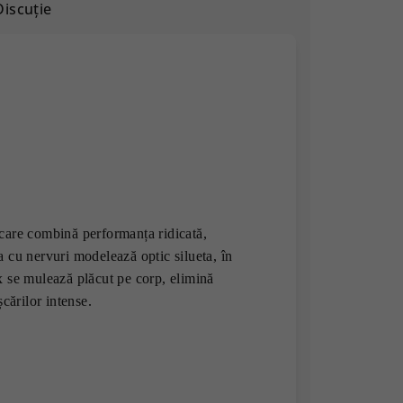
Discuţie
care combină performanța ridicată,
 cu nervuri modelează optic silueta, în
x se mulează plăcut pe corp, elimină
cărilor intense.