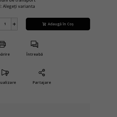
:
Alegeţi varianta
+
Adaugă în Coş
părire
Întreabă
zualizare
Partajare