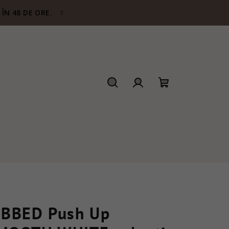
ÎN 48 DE ORE.
Căutare
Autentificare
Coş
de
cumpărături
IBBED Push Up