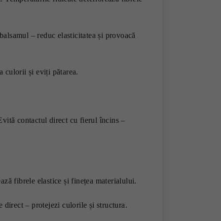
i balsamul – reduc elasticitatea și provoacă
a culorii și eviți pătarea.
vită contactul direct cu fierul încins –
ză fibrele elastice și finețea materialului.
 direct – protejezi culorile și structura.