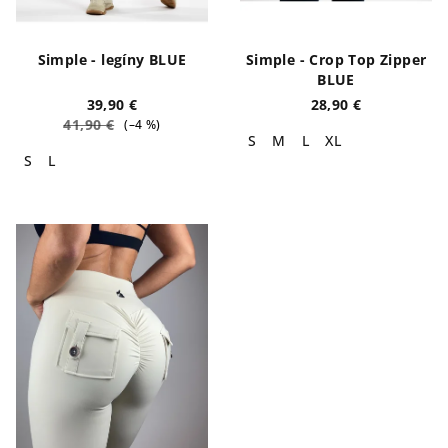
Simple - legíny BLUE
Simple - Crop Top Zipper
BLUE
39,90 €
28,90 €
41,90 €
(–4 %)
S
M
L
XL
S
L