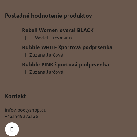
á
p
Posledné hodnotenie produktov
ä
Rebell Women overal BLACK
t
|
H. Wedel-Fresmann
i
Hodnotenie produktu je 5 z 5 hviezdičiek.
Bubble WHITE športová podprsenka
e
|
Zuzana Jurčová
Hodnotenie produktu je 5 z 5 hviezdičiek.
Bubble PINK športová podprsenka
|
Zuzana Jurčová
Hodnotenie produktu je 5 z 5 hviezdičiek.
Kontakt
info
@
bootyshop.eu
+421918372125