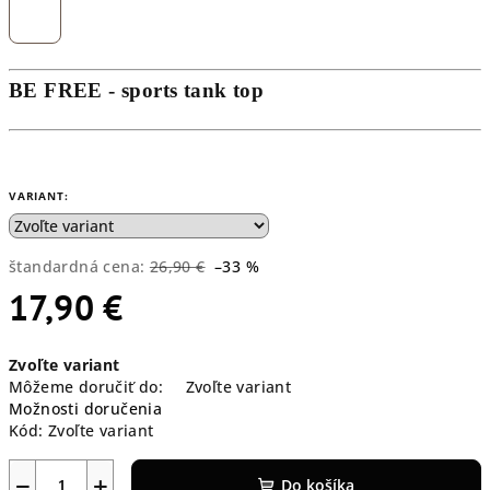
BE FREE - sports tank top
VARIANT:
štandardná cena:
26,90 €
–33 %
17,90 €
Jednotková
Zvoľte variant
cena:
Môžeme doručiť do:
Zvoľte variant
Možnosti doručenia
Kód:
Zvoľte variant
−
+
Do košíka