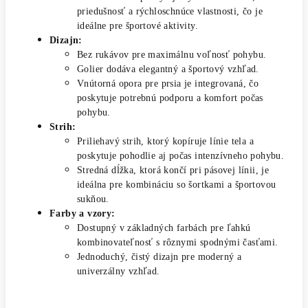
priedušnosť a rýchloschnúce vlastnosti, čo je
ideálne pre športové aktivity.
Dizajn:
Bez rukávov pre maximálnu voľnosť pohybu.
Golier dodáva elegantný a športový vzhľad.
Vnútorná opora pre prsia je integrovaná, čo
poskytuje potrebnú podporu a komfort počas
pohybu.
Strih:
Priliehavý strih, ktorý kopíruje línie tela a
poskytuje pohodlie aj počas intenzívneho pohybu.
Stredná dĺžka, ktorá končí pri pásovej línii, je
ideálna pre kombináciu so šortkami a športovou
sukňou.
Farby a vzory:
Dostupný v základných farbách pre ľahkú
kombinovateľnosť s rôznymi spodnými časťami.
Jednoduchý, čistý dizajn pre moderný a
univerzálny vzhľad.