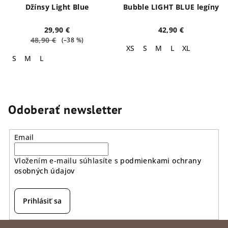
Džínsy Light Blue
Bubble LIGHT BLUE legíny
29,90 €
42,90 €
48,90 €
(–38 %)
XS
S
M
L
XL
S
M
L
Odoberať newsletter
Email
Vložením e-mailu súhlasíte s
podmienkami ochrany
osobných údajov
Prihlásiť sa
Z