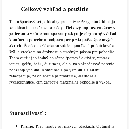
Celkový vzhľad a použitie
Tento športový set je ideálny pre aktívne ženy, ktoré hľadajú
kombináciu funkčnosti a módy.
Tielkový top bez rukávov s
golierom a vnútornou oporou poskytuje elegantný vzhľad,
komfort a potrebnú podporu pre prsia počas športových
aktivít.
Šortky so skladanou sukňou ponúkajú praktickosť a
štýl, s vreckom na drobnosti a stredným pásom pre pohodlie.
Tento outfit je vhodný na rôzne športové aktivity, vrátane
tenisu, golfu, behu, či fitness, ale aj na voľnočasové nosenie
počas teplých dní. Kombinácia polyamidu a elastanu
zabezpečuje, že oblečenie je priedušné, elastické a
rýchloschnúce, čím zaručuje maximálne pohodlie a výkon.
Starostlivosť :
Pranie:
Prať naruby pri nízkych otáčkach. Optimálna