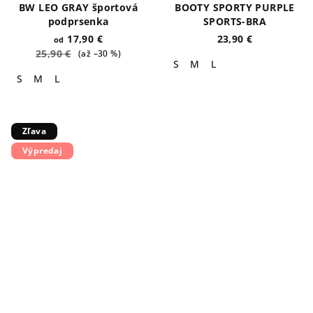
BW LEO GRAY športová
BOOTY SPORTY PURPLE
podprsenka
SPORTS-BRA
17,90 €
23,90 €
od
25,90 €
(až –30 %)
S
M
L
S
M
L
Zľava
Výpredaj