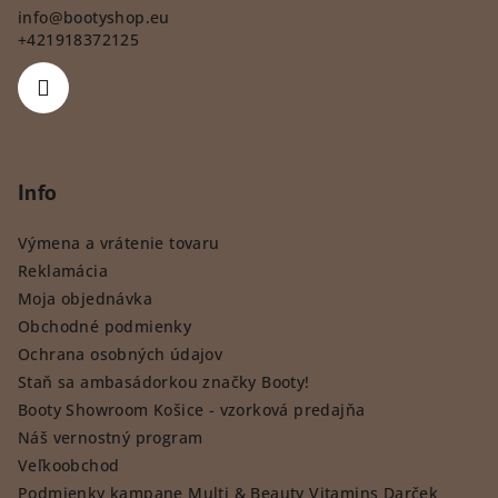
info
@
bootyshop.eu
+421918372125
Info
Výmena a vrátenie tovaru
Reklamácia
Moja objednávka
Obchodné podmienky
Ochrana osobných údajov
Staň sa ambasádorkou značky Booty!
Booty Showroom Košice - vzorková predajňa
Náš vernostný program
Veľkoobchod
Podmienky kampane Multi & Beauty Vitamins Darček