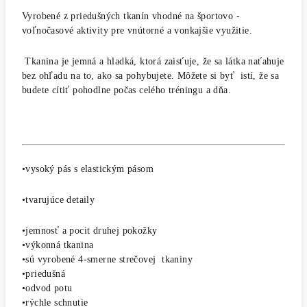
Vyrobené z priedušných tkanín vhodné na športovo -
voľnočasové aktivity pre vnútorné a vonkajšie využitie.
Tkanina je jemná a hladká, ktorá zaisťuje, že sa látka naťahuje
bez ohľadu na to, ako sa pohybujete.
Môžete si byť istí, že sa
budete cítiť pohodlne počas celého tréningu a dňa.
•vysoký pás s elastickým pásom
•tvarujúce detaily
•jemnosť a pocit druhej pokožky
•výkonná tkanina
•sú vyrobené 4-smerne strečovej tkaniny
•priedušná
•odvod potu
•rýchle schnutie