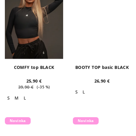
COMFY top BLACK
BOOTY TOP basic BLACK
25,90 €
26,90 €
39,90 €
(–35 %)
S
L
S
M
L
Novinka
Novinka