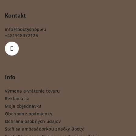
Kontakt
info
@
bootyshop.eu
+421918372125
Info
Výmena a vrátenie tovaru
Reklamácia
Moja objednávka
Obchodné podmienky
Ochrana osobných údajov
Staň sa ambasádorkou značky Booty!