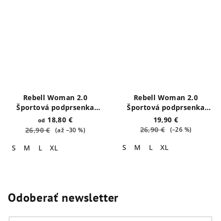
Rebell Woman 2.0
Rebell Woman 2.0
Športová podprsenka
Športová podprsenka
BLACK
NUDE
18,80 €
19,90 €
od
26,90 €
26,90 €
(–26 %)
(až –30 %)
S
M
L
XL
S
M
L
XL
Odoberať newsletter