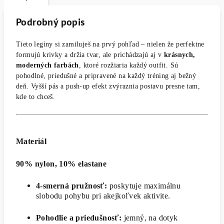
Podrobný popis
Tieto legíny si zamiluješ na prvý pohľad – nielen že perfektne
formujú krivky a držia tvar, ale prichádzajú aj v
krásnych,
moderných farbách
, ktoré rozžiaria každý outfit. Sú
pohodlné, priedušné a pripravené na každý tréning aj bežný
deň. Vyšší pás a push-up efekt zvýraznia postavu presne tam,
kde to chceš.
Materiál
90% nylon, 10% elastane
4-smerná pružnosť:
poskytuje maximálnu
slobodu pohybu pri akejkoľvek aktivite.
Pohodlie a priedušnosť:
jemný, na dotyk