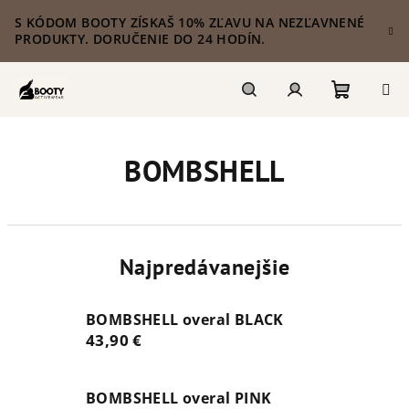
Prejsť
S KÓDOM BOOTY ZÍSKAŠ 10% ZĽAVU NA NEZĽAVNENÉ
na
PRODUKTY. DORUČENIE DO 24 HODÍN.
obsah
Nákupn
Hľadať
Prihlásenie
BOMBSHELL
košík
Najpredávanejšie
BOMBSHELL overal BLACK
43,90 €
BOMBSHELL overal PINK