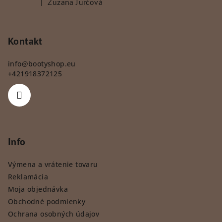
|
Zuzana Jurčová
Hodnotenie produktu je 5 z 5 hviezdičiek.
Kontakt
info
@
bootyshop.eu
+421918372125
Info
Výmena a vrátenie tovaru
Reklamácia
Moja objednávka
Obchodné podmienky
Ochrana osobných údajov