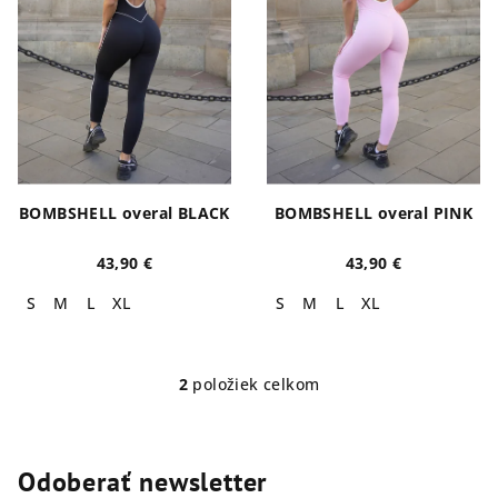
s
k
p
t
r
o
o
v
d
u
k
BOMBSHELL overal BLACK
BOMBSHELL overal PINK
t
o
43,90 €
43,90 €
v
S
M
L
XL
S
M
L
XL
2
položiek celkom
O
v
l
á
Odoberať newsletter
d