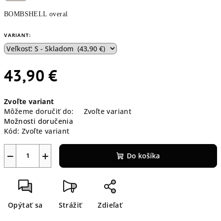
BOMBSHELL overal
VARIANT:
43,90 €
Jednotková
Zvoľte variant
cena:
Môžeme doručiť do:
Zvoľte variant
Možnosti doručenia
Kód:
Zvoľte variant
−
+
Do košíka
Opýtať sa
Strážiť
Zdieľať