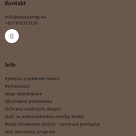
Kontakt
info
@
bootyshop.eu
+421918372125
Info
Výmena a vrátenie tovaru
Reklamácia
Moja objednávka
Obchodné podmienky
Ochrana osobných údajov
Staň sa ambasádorkou značky Booty!
Booty Showroom Košice - vzorková predajňa
Náš vernostný program