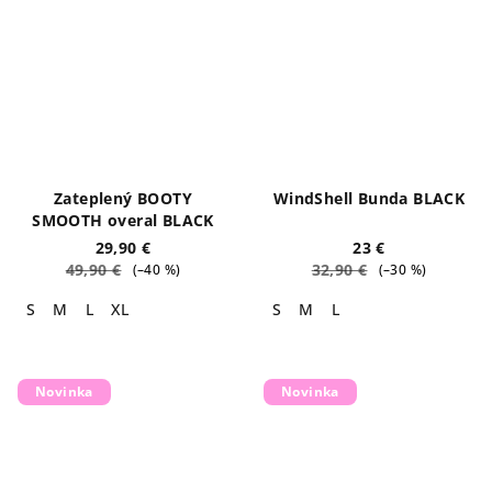
Zateplený BOOTY
WindShell Bunda BLACK
SMOOTH overal BLACK
29,90 €
23 €
49,90 €
32,90 €
(–40 %)
(–30 %)
S
M
L
XL
S
M
L
Novinka
Novinka