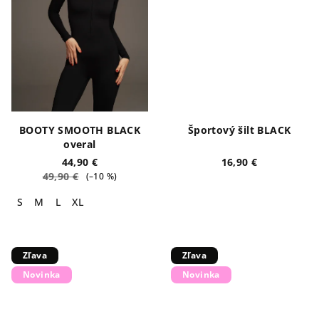
BOOTY SMOOTH BLACK
Športový šilt BLACK
overal
44,90 €
16,90 €
49,90 €
(–10 %)
S
M
L
XL
Zľava
Zľava
Novinka
Novinka