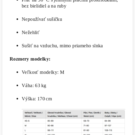
bez bielidiel a na ruby
Nepoužívať sušičku
Nežehliť
Sušiť na vzduchu, mimo priameho slnka
Rozmery modelky:
Veľkosť modelky: M
Váha: 63 kg
Výška: 170 cm