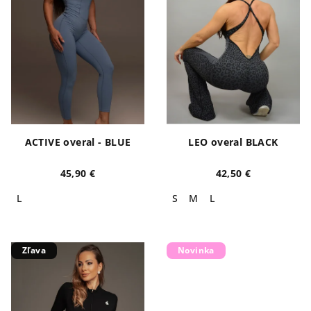
ACTIVE overal - BLUE
LEO overal BLACK
45,90 €
42,50 €
L
S
M
L
Zľava
Novinka