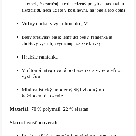
smeroch, čo zaručuje neobmedzený pohyb a maximálnu
flexibilitu, nech už ste v posilňovni, na joge alebo doma
Voľný chrbát s výstrihom do „V“
Biely prešívaný pásik lemujúci boky, ramienka aj
chrbtový výstrih, zvýrazňuje ženské krivky
Hrubšie ramienka
Vnútorná integrovaná podprsenka s vyberateľnou
výstužou
Minimalistický, moderný štýl vhodný na
každodenné nosenie
Materiál:
78 % polymail, 22 % elastan
Starostlivosť o overal:
Prať na 30 °C s jemnými pracími prostriedkami,