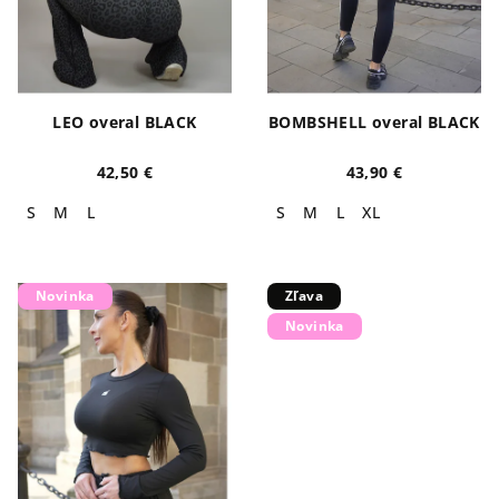
LEO overal BLACK
BOMBSHELL overal BLACK
42,50 €
43,90 €
S
M
L
S
M
L
XL
Novinka
Zľava
Novinka