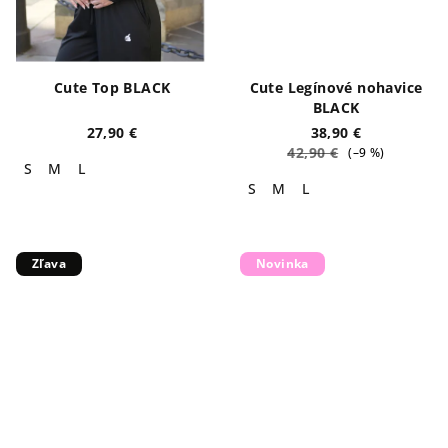
Cute Top BLACK
Cute Legínové nohavice
BLACK
27,90 €
38,90 €
42,90 €
(–9 %)
S
M
L
S
M
L
Zľava
Novinka