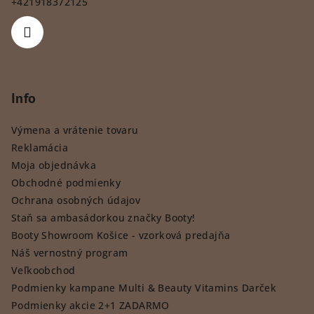
+421918372125
Info
Výmena a vrátenie tovaru
Reklamácia
Moja objednávka
Obchodné podmienky
Ochrana osobných údajov
Staň sa ambasádorkou značky Booty!
Booty Showroom Košice - vzorková predajňa
Náš vernostný program
Veľkoobchod
Podmienky kampane Multi & Beauty Vitamins Darček
Podmienky akcie 2+1 ZADARMO