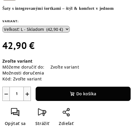
Šaty s integrovanými šortkami – štýl & komfort v jednom
VARIANT:
42,90 €
Jednotková
Zvoľte variant
cena:
Môžeme doručiť do:
Zvoľte variant
Možnosti doručenia
Kód:
Zvoľte variant
−
+
Do košíka
Opýtať sa
Strážiť
Zdieľať