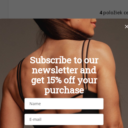
4
položiek c
O
v
l
á
d
a
Subscribe to our
c
newsletter and
i
get 15% off your
e
p
purchase
r
v
k
y
v