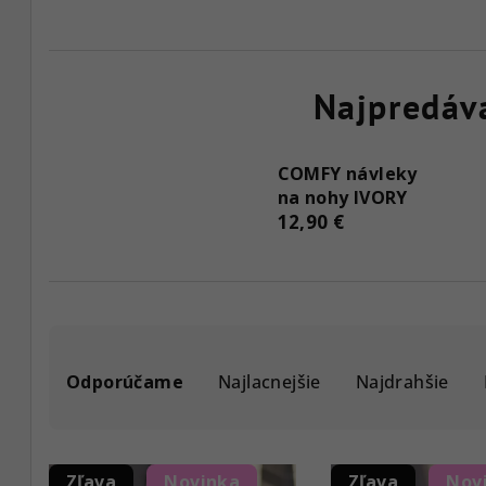
Najpredáv
COMFY návleky
na nohy IVORY
12,90 €
R
Odporúčame
Najlacnejšie
Najdrahšie
a
d
V
e
Zľava
Novinka
Zľava
Nov