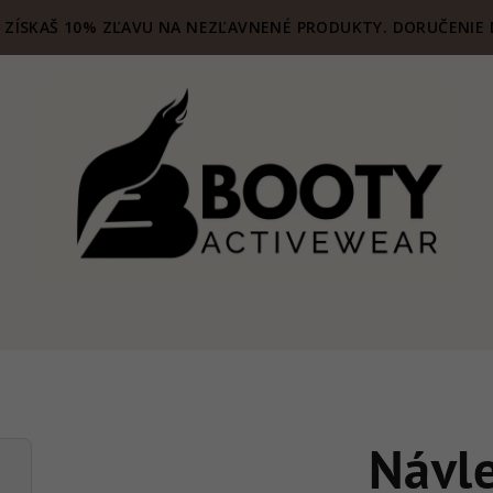
ZÍSKAŠ 10% ZĽAVU NA NEZĽAVNENÉ PRODUKTY. DORUČENIE 
Návl