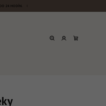
DO 24 HODÍN.
Hľadať
Prihlásenie
Nákupný
košík
eky