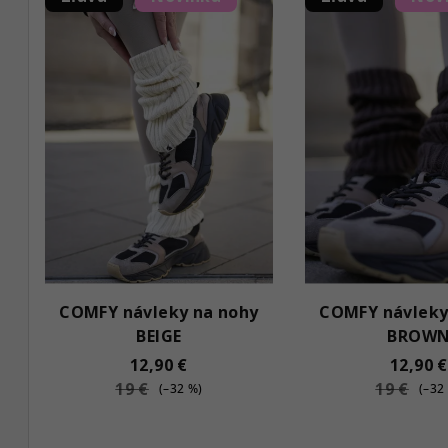
ý
n
p
i
i
e
s
p
p
r
r
o
o
d
d
u
COMFY návleky na nohy
COMFY návleky
u
k
BEIGE
BROW
k
t
12,90 €
12,90 €
19 €
19 €
t
(–32 %)
(–32
o
o
v