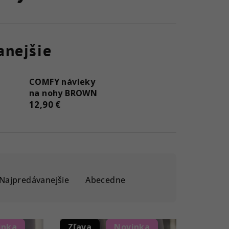
anejšie
COMFY návleky
na nohy BROWN
12,90 €
Najpredávanejšie
Abecedne
inka
Zľava
Novinka