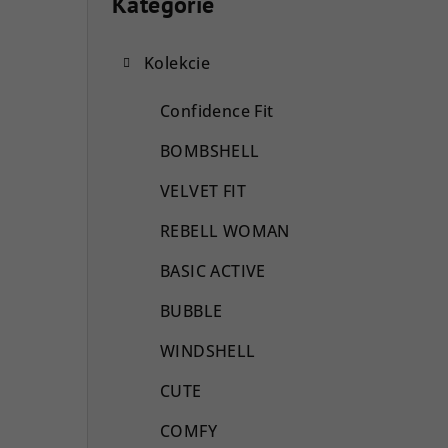
o
Kategórie
Preskočiť
kategórie
č
Kolekcie
n
ý
Confidence Fit
p
BOMBSHELL
a
VELVET FIT
n
REBELL WOMAN
e
BASIC ACTIVE
l
BUBBLE
WINDSHELL
CUTE
COMFY