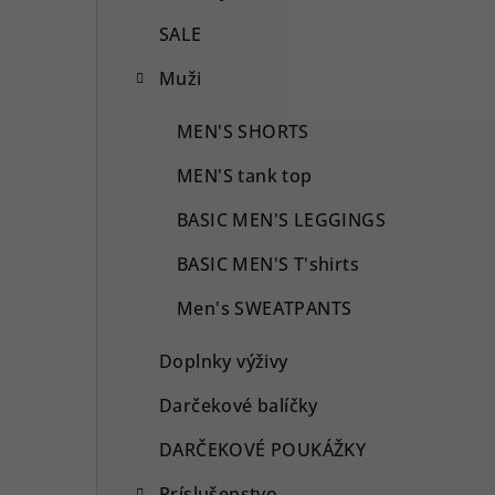
SALE
Muži
MEN'S SHORTS
MEN'S tank top
BASIC MEN'S LEGGINGS
BASIC MEN'S T'shirts
Men's SWEATPANTS
Doplnky výživy
Darčekové balíčky
DARČEKOVÉ POUKÁŽKY
Príslušenstvo