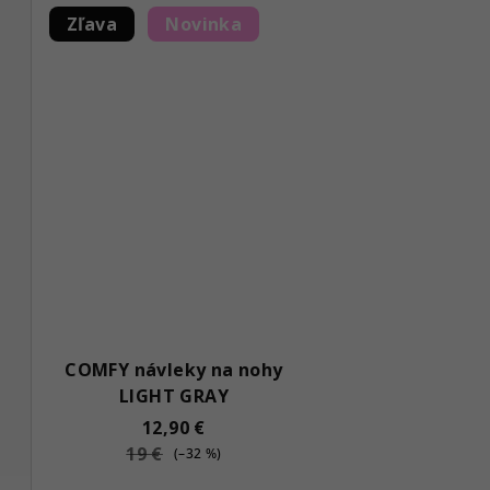
v
Zľava
Novinka
COMFY návleky na nohy
LIGHT GRAY
12,90 €
19 €
(–32 %)