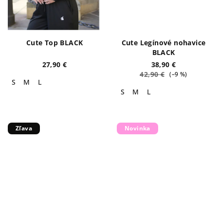
Cute Top BLACK
Cute Legínové nohavice
BLACK
27,90 €
38,90 €
42,90 €
(–9 %)
S
M
L
S
M
L
Zľava
Novinka