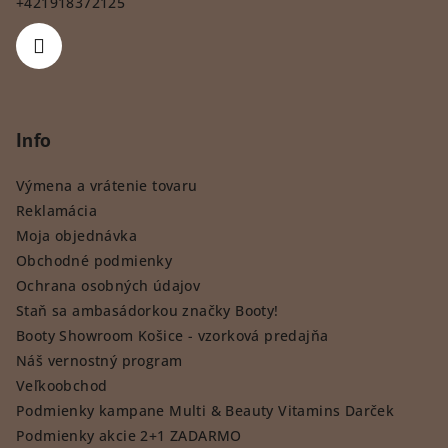
+421918372125
Info
Výmena a vrátenie tovaru
Reklamácia
Moja objednávka
Obchodné podmienky
Ochrana osobných údajov
Staň sa ambasádorkou značky Booty!
Booty Showroom Košice - vzorková predajňa
Náš vernostný program
Veľkoobchod
Podmienky kampane Multi & Beauty Vitamins Darček
Podmienky akcie 2+1 ZADARMO