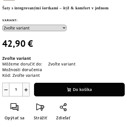
Šaty s integrovanými šortkami – štýl & komfort v jednom
VARIANT:
42,90 €
Jednotková
Zvoľte variant
cena:
Môžeme doručiť do:
Zvoľte variant
Možnosti doručenia
Kód:
Zvoľte variant
−
+
Do košíka
Opýtať sa
Strážiť
Zdieľať