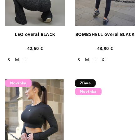
LEO overal BLACK
BOMBSHELL overal BLACK
42,50 €
43,90 €
S
M
L
S
M
L
XL
Novinka
Zľava
Novinka