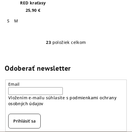
RED kraťasy
25,90 €
S
M
23
položiek celkom
O
v
l
á
Odoberať newsletter
d
a
Email
c
i
Vložením e-mailu súhlasíte s
podmienkami ochrany
e
osobných údajov
p
r
v
Prihlásiť sa
k