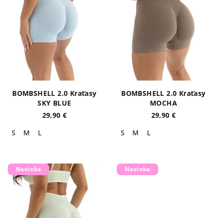
s
k
p
t
r
o
o
v
d
u
k
BOMBSHELL 2.0 Kraťasy
BOMBSHELL 2.0 Kraťasy
t
SKY BLUE
MOCHA
o
29,90 €
29,90 €
v
S
M
L
S
M
L
Novinka
Novinka