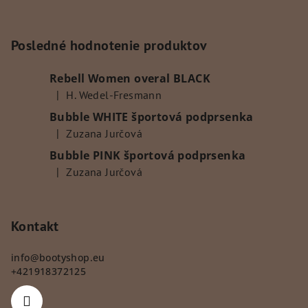
y
Z
v
á
ý
p
Posledné hodnotenie produktov
p
ä
i
Rebell Women overal BLACK
s
t
|
H. Wedel-Fresmann
u
i
Hodnotenie produktu je 5 z 5 hviezdičiek.
Bubble WHITE športová podprsenka
e
|
Zuzana Jurčová
Hodnotenie produktu je 5 z 5 hviezdičiek.
Bubble PINK športová podprsenka
|
Zuzana Jurčová
Hodnotenie produktu je 5 z 5 hviezdičiek.
Kontakt
info
@
bootyshop.eu
+421918372125