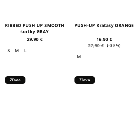
RIBBED PUSH UP SMOOTH
PUSH-UP Kraťasy ORANGE
šortky GRAY
29,90 €
16,90 €
27,90 €
(–39 %)
S
M
L
M
Zľava
Zľava