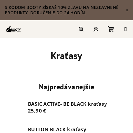
Prejsť
S KÓDOM BOOTY ZÍSKAŠ 10% ZĽAVU NA NEZĽAVNENÉ
na
PRODUKTY. DORUČENIE DO 24 HODÍN.
obsah
Nákupn
Hľadať
Prihlásenie
Kraťasy
košík
Najpredávanejšie
BASIC ACTIVE- BE BLACK kraťasy
25,90 €
BUTTON BLACK kraťasy