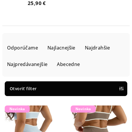
25,90 €
R
a
Odporúčame
Najlacnejšie
Najdrahšie
d
e
Najpredávanejšie
Abecedne
n
i
e
Otvoriť filter
p
V
r
Novinka
Novinka
ý
o
p
d
i
u