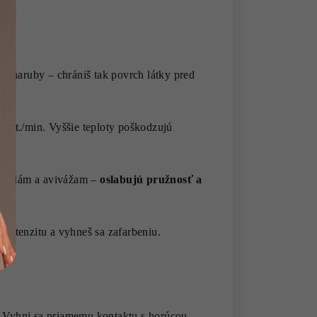
e naruby – chrániš tak povrch látky pred
 ot./min. Vyššie teploty poškodzujú
elidlám a avivážam –
oslabujú pružnosť a
intenzitu a vyhneš sa zafarbeniu.
. Vyhni sa priamemu kontaktu s horúcou