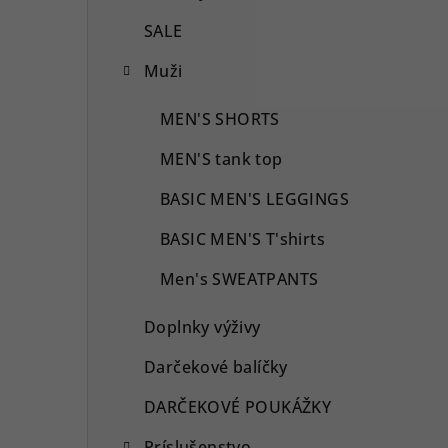
SALE
Muži
MEN'S SHORTS
MEN'S tank top
BASIC MEN'S LEGGINGS
BASIC MEN'S T'shirts
Men's SWEATPANTS
Doplnky výživy
Darčekové balíčky
DARČEKOVÉ POUKÁŽKY
Príslušenstvo