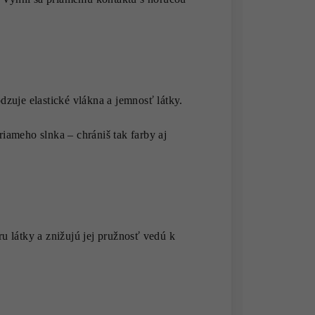
zuje elastické vlákna a jemnosť látky.
iameho slnka – chrániš tak farby aj
u látky a znižujú jej pružnosť vedú k