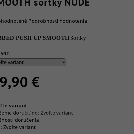
MOOTH šortky NUDE
emerné
ohodnotené
Podrobnosti hodnotenia
notenie
duktu
BBED PUSH UP SMOOTH
šortky
IANT:
ezdičiek.
9,90 €
notková
a:
ľte variant
eme doručiť do:
Zvoľte variant
nosti doručenia
:
Zvoľte variant