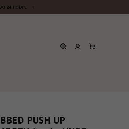
DO 24 HODÍN.
Hľadať
Prihlásenie
Nákupný
košík
IBBED PUSH UP