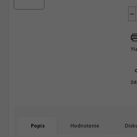
−
Tl
Zd
Popis
Hodnotenie
Disk