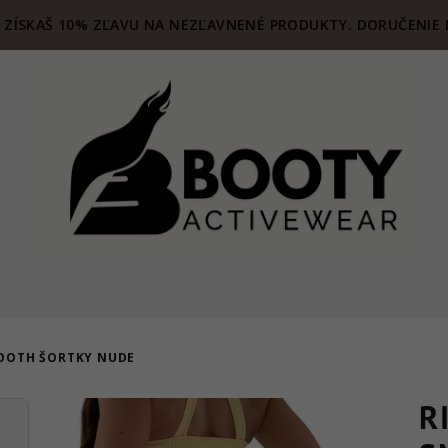
ZÍSKAŠ 10% ZĽAVU NA NEZĽAVNENÉ PRODUKTY. DORUČENIE 
MOOTH ŠORTKY NUDE
R