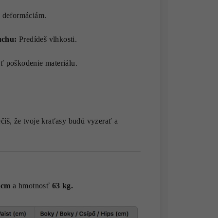
 deformáciám.
uchu:
Predídeš vlhkosti.
 poškodenie materiálu.
íš, že tvoje kraťasy budú vyzerať a
 cm
a hmotnosť
63 kg.