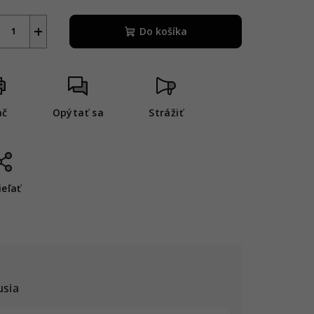
+
Do košíka
ač
Opýtať sa
Strážiť
ieľať
usia