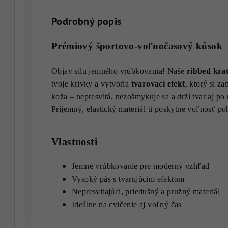
Podrobný popis
Prémiový športovo-voľnočasový kúsok
Objav silu jemného vrúbkovania!
Naše
ribbed kra
tvoje krivky a vytvoria
tvarovací efekt
, ktorý si z
koža – nepresvitá, nezošmykuje sa a drží tvar aj po
Príjemný, elastický materiál ti poskytne voľnosť po
Vlastnosti
Jemné vrúbkovanie pre moderný vzhľad
Vysoký pás s tvarujúcim efektom
Nepresvitajúci, priedušný a pružný materiál
Ideálne na cvičenie aj voľný čas