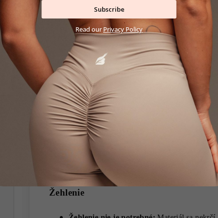
Subscribe
Pranie
Read our
Privacy Policy
Otoč naruby:
Pred praním vždy otoč oblečeni
trením.
Per na 30°C pri nízkych otáčkach:
Max. 800
elastické vlákna.
Použi jemný prací prostriedok:
Vyhni sa bi
spôsobujú vyblednutie farby oblečenia
Per s podobnými farbami:
Zachováš farebnú 
Žehlenie
Žehlenie nie je potrebné:
Materiál sa nekrčí