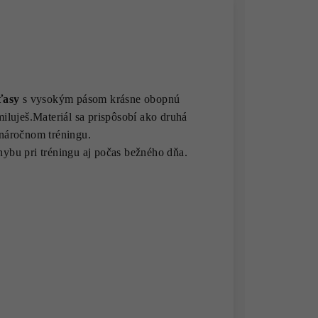
ťasy
s vysokým pásom krásne obopnú
amiluješ.Materiál sa prispôsobí ako druhá
 náročnom tréningu.
hybu pri tréningu aj počas bežného dňa.