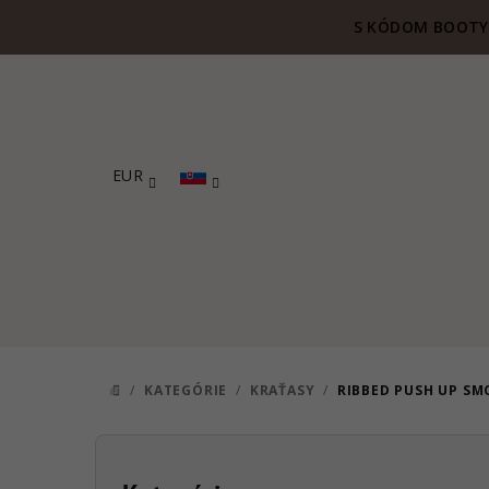
Prejsť
S KÓDOM BOOTY 
na
obsah
EUR
/
KATEGÓRIE
/
KRAŤASY
/
RIBBED PUSH UP S
DOMOV
B