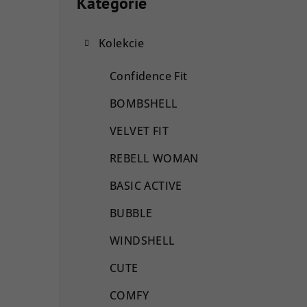
o
Kategórie
Preskočiť
kategórie
č
Kolekcie
n
ý
Confidence Fit
p
BOMBSHELL
a
VELVET FIT
n
REBELL WOMAN
e
BASIC ACTIVE
l
BUBBLE
WINDSHELL
CUTE
COMFY