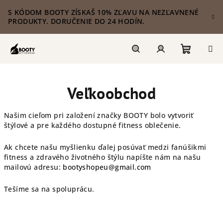
Prejsť
S KÓDOM BOOTY ZÍSKAŠ 10% ZĽAVU NA NEZĽAVNENÉ
na
PRODUKTY. DORUČENIE DO 24 HODÍN.
obsah
Nákupn
Hľadať
Prihlásenie
Veľkoobchod
košík
Našim cieľom pri založení značky BOOTY bolo vytvoriť
štýlové a pre každého dostupné fitness oblečenie.
Ak chcete našu myšlienku ďalej posúvať medzi fanúšikmi
fitness a zdravého životného štýlu napíšte nám na našu
mailovú adresu:
bootyshopeu@gmail.com
Tešíme sa na spoluprácu.