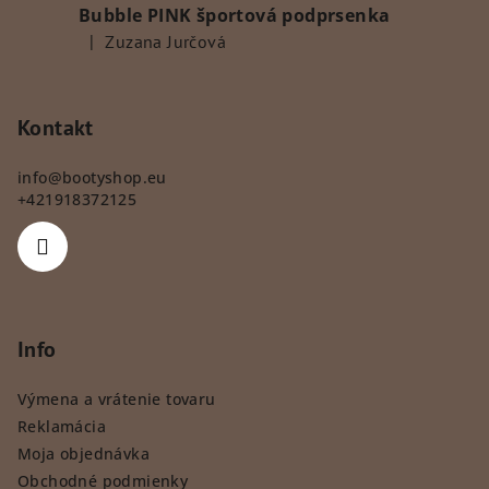
Bubble PINK športová podprsenka
|
Zuzana Jurčová
Hodnotenie produktu je 5 z 5 hviezdičiek.
Kontakt
info
@
bootyshop.eu
+421918372125
Info
Výmena a vrátenie tovaru
Reklamácia
Moja objednávka
Obchodné podmienky