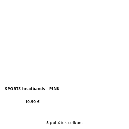
SPORTS headbands - PINK
10,90 €
5
položiek celkom
O