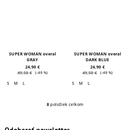
SUPER WOMAN overal
SUPER WOMAN overal
GRAY
DARK BLUE
24,90 €
24,90 €
49,50 €
49,50 €
(–49 %)
(–49 %)
S
M
L
S
M
L
8
položiek celkom
O
v
l
á
Odoberať newsletter