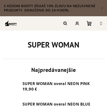
Prejsť
S KÓDOM BOOTY ZÍSKAŠ 10% ZĽAVU NA NEZĽAVNENÉ
na
PRODUKTY. DORUČENIE DO 24 HODÍN.
obsah
Nákupn
Hľadať
Prihlásenie
SUPER WOMAN
košík
Najpredávanejšie
SUPER WOMAN overal NEON PINK
19,90 €
SUPER WOMAN overal NEON BLUE