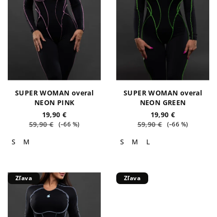
s
k
p
t
r
o
o
v
d
u
k
SUPER WOMAN overal
SUPER WOMAN overal
t
NEON PINK
NEON GREEN
o
19,90 €
19,90 €
59,90 €
59,90 €
(–66 %)
(–66 %)
v
S
M
S
M
L
Zľava
Zľava