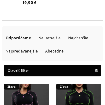
19,90 €
R
a
Odporúčame
Najlacnejšie
Najdrahšie
d
e
Najpredávanejšie
Abecedne
n
i
e
Otvoriť filter
p
V
r
Zľava
Zľava
ý
o
p
d
i
u