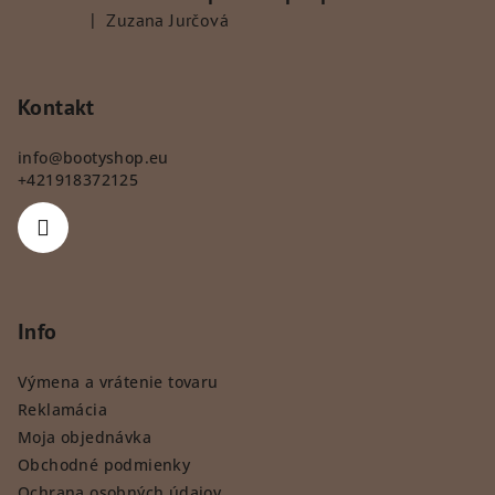
|
Zuzana Jurčová
Hodnotenie produktu je 5 z 5 hviezdičiek.
Kontakt
info
@
bootyshop.eu
+421918372125
Info
Výmena a vrátenie tovaru
Reklamácia
Moja objednávka
Obchodné podmienky
Ochrana osobných údajov