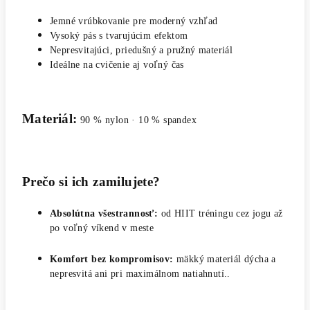
Jemné vrúbkovanie pre moderný vzhľad
Vysoký pás s tvarujúcim efektom
Nepresvitajúci, priedušný a pružný materiál
Ideálne na cvičenie aj voľný čas
Materiál:
90 % nylon · 10 % spandex
Prečo si ich zamilujete?
Absolútna všestrannosť:
od HIIT tréningu cez jogu až
po voľný víkend v meste
Komfort bez kompromisov:
mäkký materiál dýcha a
nepresvitá ani pri maximálnom natiahnutí..