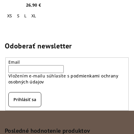
26,90 €
XS
S
L
XL
Odoberať newsletter
Email
Vložením e-mailu súhlasíte s
podmienkami ochrany
osobných údajov
Prihlásiť sa
Z
á
p
Posledné hodnotenie produktov