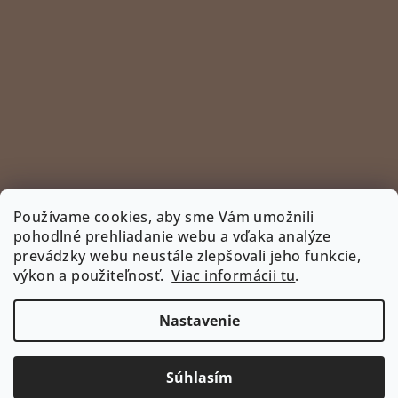
Používame cookies, aby sme Vám umožnili
pohodlné prehliadanie webu a vďaka analýze
prevádzky webu neustále zlepšovali jeho funkcie,
Sledovať na Instagrame
výkon a použiteľnosť.
Viac informácii tu
.
INSTAGRAM
Nastavenie
Copyright 2026
www.bootyshop.eu
. Všetky práva
vyhradené.
Upraviť nastavenie cookies
Súhlasím