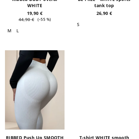
WHITE
tank top
19,90 €
26,90 €
44,90 €
(–55 %)
S
M
L
RIBBED Push Up SMOOTH
T-shirt WHITE smooth