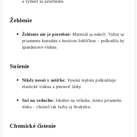
a vyhneš sa zafarbeniu.
Žehlenie
Žehlenie nie je potrebné:
Materiál sa nekrčí. Vyhni sa
priamemu kontaktu s horúcou žehličkou – poškodila by
spandexové vlákna.
Sušenie
Nikdy nesuš v sušičke:
Vysoká teplota poškodzuje
elastické vlákna a jemnosť látky.
Suš na vzduchu:
Ideálne na vešiaku, mimo priameho
slnka – chrániš tak farby aj štruktúru.
Chemické čistenie