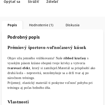
Opýtať sa
Strážiť
Zdieľať
Popis
Hodnotenie (1)
Diskusia
Podrobný popis
Prémiový športovo-voľnočasový kúsok
Objav silu jemného vrúbkovania!
Naše
ribbed kraťasy
s
vysokým pásom krásne obopnú tvoje krivky a vytvoria
tvarovací efekt
, ktorý si zamiluješ.Materiál sa prispôsobí ako
druhá koža – nepresvitá, nezošmykuje sa a drží tvar aj po
náročnom tréningu.
Príjemný, elastický materiál ti poskytne voľnosť pohybu pri
tréningu aj počas bežného dňa.
Vlastnosti