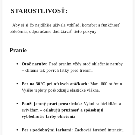
STAROSTLIVOSŤ:
Aby si si čo najdlhšie užívala vzhľad, komfort a funkčnosť
oblečenia, odporúčame dodržiavať tieto pokyny:
Pranie
Otoč naruby:
Pred praním vždy otoč oblečenie naruby
– chrániš tak povrch látky pred trením.
Per na 30°C pri nízkych otáčkach:
Max. 800 ot./min.
Vyššie teploty poškodzujú elastické vlákna.
Použi jemný prací prostriedok:
Vyhni sa bielidlám a
avivážam –
oslabujú pružnosť a spôsobujú
vyblednutie farby oblečenia
Per s podobnými farbami:
Zachováš farebnú intenzitu