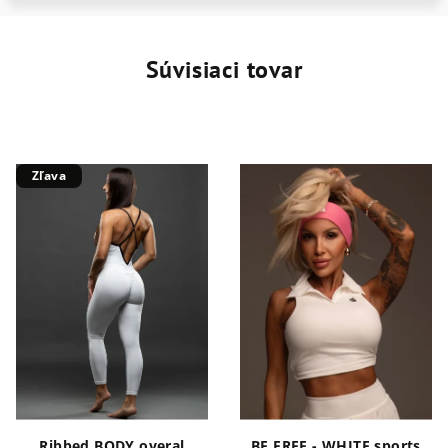
Súvisiaci tovar
Zľava
Ribbed BODY overal
BE FREE - WHITE sports