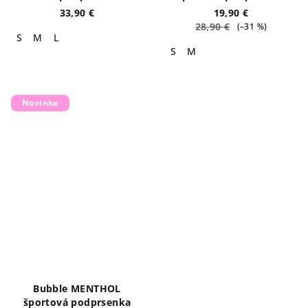
33,90 €
19,90 €
28,90 €
(–31 %)
S
M
L
S
M
Novinka
Bubble MENTHOL
športová podprsenka