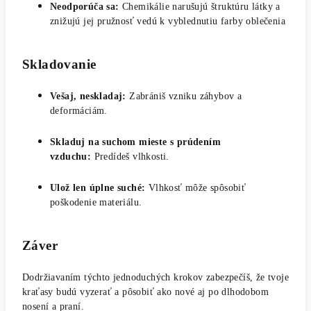
Neodporúča sa:
Chemikálie narušujú štruktúru látky a
znižujú jej pružnosť vedú k vyblednutiu farby oblečenia
Skladovanie
Vešaj, neskladaj:
Zabrániš vzniku záhybov a
deformáciám.
Skladuj na suchom mieste s prúdením
vzduchu:
Predídeš vlhkosti.
Ulož len úplne suché:
Vlhkosť môže spôsobiť
poškodenie materiálu.
Záver
Dodržiavaním týchto jednoduchých krokov zabezpečíš, že tvoje
kraťasy budú vyzerať a pôsobiť ako nové aj po dlhodobom
nosení a praní.