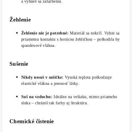
a vyhneš sa zafarbeniu.
Žehlenie
Žehlenie nie je potrebné:
Materiál sa nekrčí. Vyhni sa
priamemu kontaktu s horúcou žehličkou – poškodila by
spandexové vlákna.
Sušenie
Nikdy nesuš v sušičke:
Vysoká teplota poškodzuje
elastické vlákna a jemnosť látky.
Suš na vzduchu:
Ideálne na vešiaku, mimo priameho
slnka – chrániš tak farby aj štruktúru.
Chemické čistenie