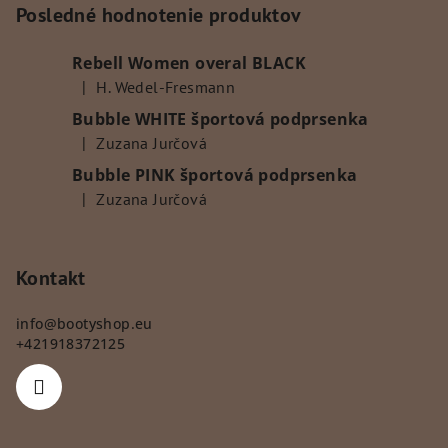
p
Posledné hodnotenie produktov
ä
Rebell Women overal BLACK
t
|
H. Wedel-Fresmann
i
Hodnotenie produktu je 5 z 5 hviezdičiek.
Bubble WHITE športová podprsenka
e
|
Zuzana Jurčová
Hodnotenie produktu je 5 z 5 hviezdičiek.
Bubble PINK športová podprsenka
|
Zuzana Jurčová
Hodnotenie produktu je 5 z 5 hviezdičiek.
Kontakt
info
@
bootyshop.eu
+421918372125