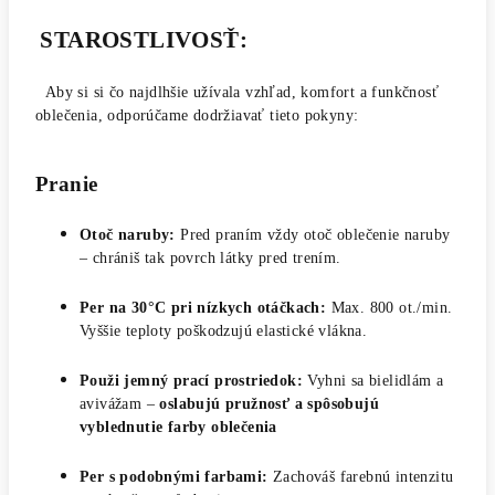
STAROSTLIVOSŤ:
Aby si si čo najdlhšie užívala vzhľad, komfort a funkčnosť
oblečenia, odporúčame dodržiavať tieto pokyny:
Pranie
Otoč naruby:
Pred praním vždy otoč oblečenie naruby
– chrániš tak povrch látky pred trením.
Per na 30°C pri nízkych otáčkach:
Max. 800 ot./min.
Vyššie teploty poškodzujú elastické vlákna.
Použi jemný prací prostriedok:
Vyhni sa bielidlám a
avivážam –
oslabujú pružnosť a spôsobujú
vyblednutie farby oblečenia
Per s podobnými farbami:
Zachováš farebnú intenzitu