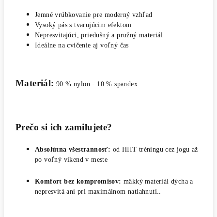
Jemné vrúbkovanie pre moderný vzhľad
Vysoký pás s tvarujúcim efektom
Nepresvitajúci, priedušný a pružný materiál
Ideálne na cvičenie aj voľný čas
Materiál:
90 % nylon · 10 % spandex
Prečo si ich zamilujete?
Absolútna všestrannosť:
od HIIT tréningu cez jogu až
po voľný víkend v meste
Komfort bez kompromisov:
mäkký materiál dýcha a
nepresvitá ani pri maximálnom natiahnutí..