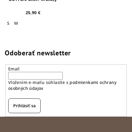
25,90 €
S
M
Odoberať newsletter
Email
Vložením e-mailu súhlasíte s
podmienkami ochrany
osobných údajov
Prihlásiť sa
Z
á