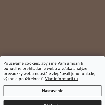
Používame cookies, aby sme Vám umožnili
pohodlné prehliadanie webu a vďaka analýze
prevádzky webu neustále zlepšovali jeho funkcie,
Sledovať na Instagrame
výkon a použiteľnosť.
Viac informácii tu
.
INSTAGRAM
Nastavenie
Copyright 2026
www.bootyshop.eu
. Všetky práva
vyhradené.
Upraviť nastavenie cookies