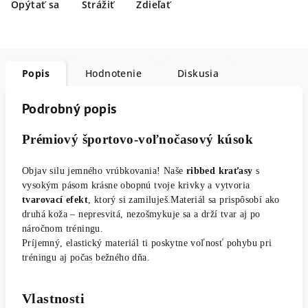
Opýtať sa
Strážiť
Zdieľať
Popis
Hodnotenie
Diskusia
Podrobný popis
Prémiový športovo-voľnočasový kúsok
Objav silu jemného vrúbkovania!
Naše
ribbed kraťasy
s
vysokým pásom krásne obopnú tvoje krivky a vytvoria
tvarovací efekt
, ktorý si zamiluješ.Materiál sa prispôsobí ako
druhá koža – nepresvitá, nezošmykuje sa a drží tvar aj po
náročnom tréningu.
Príjemný, elastický materiál ti poskytne voľnosť pohybu pri
tréningu aj počas bežného dňa.
Vlastnosti