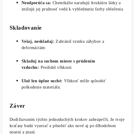
Neodporúča sa:
Chemikálie narušujú štruktúru látky a
znižujú jej pružnosť vedú k vyblednutiu farby oblečenia
Skladovanie
Vešaj, neskladaj:
Zabrániš vzniku záhybov a
deformáciám.
Skladuj na suchom mieste s prúdením
vzduchu:
Predídeš vlhkosti.
Ulož len úplne suché:
Vlhkosť môže spôsobiť
poškodenie materiálu.
Záver
Dodržiavaním týchto jednoduchých krokov zabezpečíš, že tvoje
kraťasy budú vyzerať a pôsobiť ako nové aj po dlhodobom
nosení a praní.