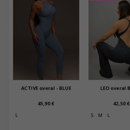
ACTIVE overal - BLUE
LEO overal 
45,90 €
42,50 €
L
S
M
L