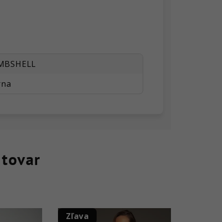
MBSHELL
rna
 tovar
Zľava