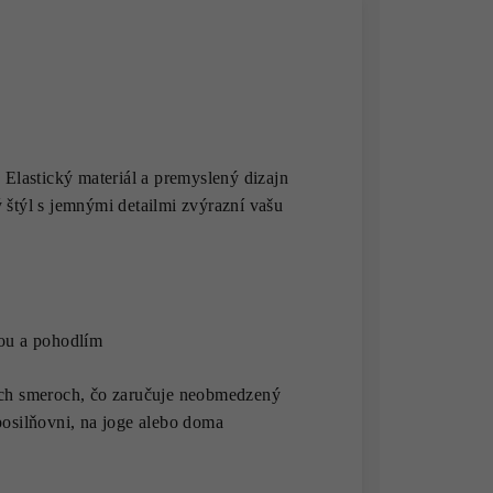
 Elastický materiál a premyslený dizajn
 štýl s jemnými detailmi zvýrazní vašu
ťou a pohodlím
roch smeroch, čo zaručuje neobmedzený
posilňovni, na joge alebo doma