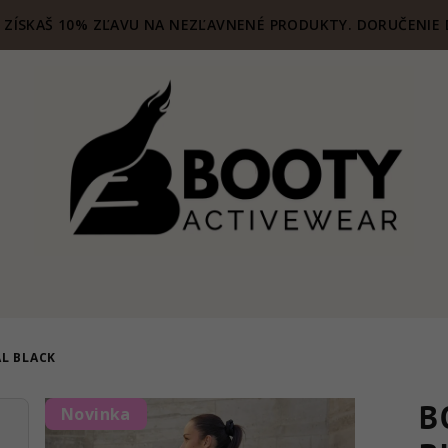
ZÍSKAŠ 10% ZĽAVU NA NEZĽAVNENÉ PRODUKTY. DORUČENIE 
L BLACK
B
Novinka