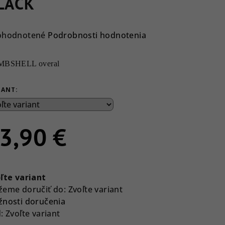
LACK
emerné
ohodnotené
Podrobnosti hodnotenia
notenie
duktu
BSHELL overal
IANT:
ezdičiek.
3,90 €
notková
a:
ľte variant
eme doručiť do:
Zvoľte variant
nosti doručenia
:
Zvoľte variant