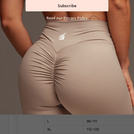
Nežehliť
Subscribe
Sušiť na vzduchu, mimo priameho slnka
Read our
Privacy Policy
Rozmery modelky:
Veľkosť modelky: M
Váha: 63 kg
Výška: 170 cm