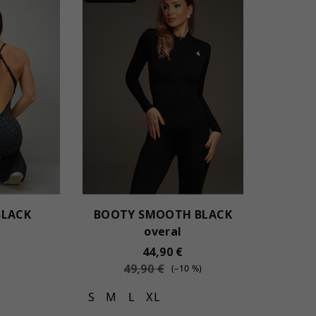
BLACK
BOOTY SMOOTH BLACK
overal
44,90 €
49,90 €
(–10 %)
S
M
L
XL