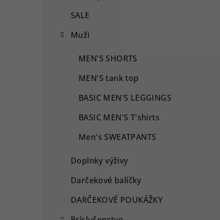
SALE
Muži
MEN'S SHORTS
MEN'S tank top
BASIC MEN'S LEGGINGS
BASIC MEN'S T'shirts
Men's SWEATPANTS
Doplnky výživy
Darčekové balíčky
DARČEKOVÉ POUKÁŽKY
Príslušenstvo