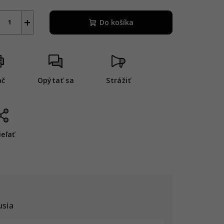
+
Do košíka
ač
Opýtať sa
Strážiť
ieľať
usia