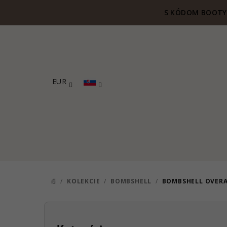
Prejsť
S KÓDOM BOOTY 
na
obsah
EUR
/
KOLEKCIE
/
BOMBSHELL
/
BOMBSHELL OVERA
DOMOV
B