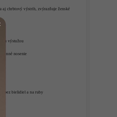
a aj chrbtový výstrih, zvýrazňuje ženské
ľnou výstužou
dodenné nosenie
, bez bielidiel a na ruby