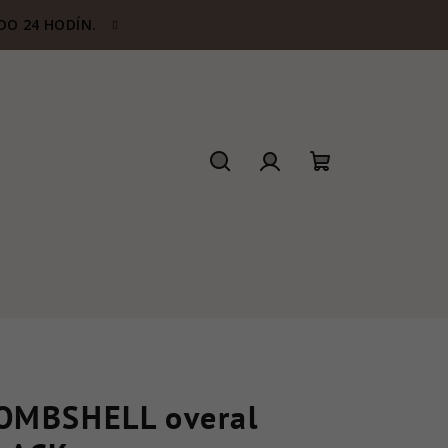
DO 24 HODÍN.
Hľadať
Prihlásenie
Nákupný
košík
OMBSHELL overal