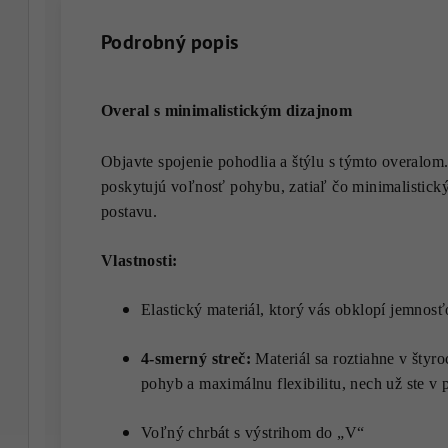
Podrobný popis
Overal s minimalistickým dizajnom
Objavte spojenie pohodlia a štýlu s týmto overalom.
poskytujú voľnosť pohybu, zatiaľ čo minimalistický
postavu.
Vlastnosti:
Elastický
materiál, ktorý vás obklopí jemnos
4-smerný streč:
Materiál sa roztiahne v šty
pohyb a maximálnu flexibilitu, nech už ste v 
Voľný chrbát s výstrihom do „V“