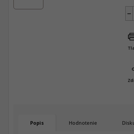
−
Tl
Zd
Popis
Hodnotenie
Disk