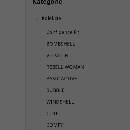
o
Kategórie
Preskočiť
kategórie
č
Kolekcie
n
ý
Confidence Fit
p
BOMBSHELL
a
VELVET FIT
n
REBELL WOMAN
e
BASIC ACTIVE
l
BUBBLE
WINDSHELL
CUTE
COMFY