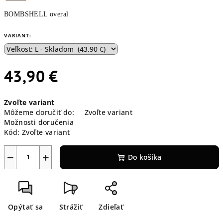
BOMBSHELL overal
VARIANT:
43,90 €
Jednotková
Zvoľte variant
cena:
Môžeme doručiť do:
Zvoľte variant
Možnosti doručenia
Kód:
Zvoľte variant
−
+
Do košíka
Opýtať sa
Strážiť
Zdieľať