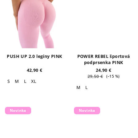
PUSH UP 2.0 legíny PINK
POWER REBEL športová
podprsenka PINK
42,90 €
24,90 €
29,50 €
(–15 %)
S
M
L
XL
M
L
Novinka
Novinka