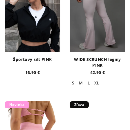
Športový šilt PINK
WIDE SCRUNCH legíny
PINK
16,90 €
42,90 €
S
M
L
XL
Novinka
Zľava