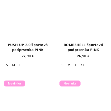
PUSH UP 2.0 športová
BOMBSHELL športová
podprsenka PINK
podprsenka PINK
27,90 €
26,90 €
S
M
L
S
M
L
XL
Novinka
Novinka