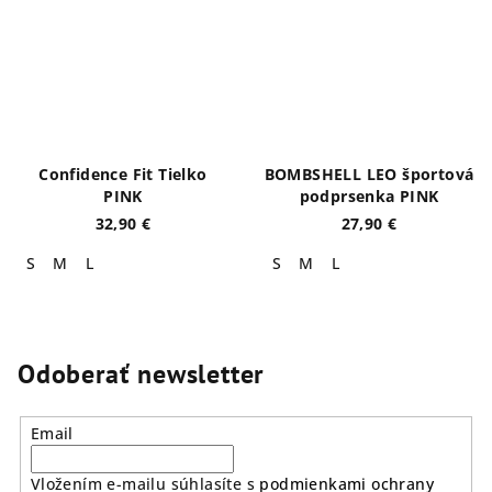
Confidence Fit Tielko
BOMBSHELL LEO športová
PINK
podprsenka PINK
32,90 €
27,90 €
S
M
L
S
M
L
Odoberať newsletter
Email
Vložením e-mailu súhlasíte s
podmienkami ochrany