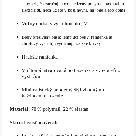
smeroch, čo zaručuje neobmedzený pohyb a maximálnu
flexibilitu, nech už ste v posilňovni, na joge alebo doma
Voľný chrbát s výstrihom do „V“
Biely prešívaný pásik lemujúci boky, ramienka aj
chrbtový výstrih, zvýrazňuje ženské krivky
Hrubšie ramienka
Vnútorná integrovaná podprsenka s vyberateľnou
výstužou
Minimalistický, moderný štýl vhodný na
každodenné nosenie
Materiál:
78 % polymail, 22 % elastan
Starostlivosť o overal:
Prať na 30 °C s jemnými pracími prostriedkami,