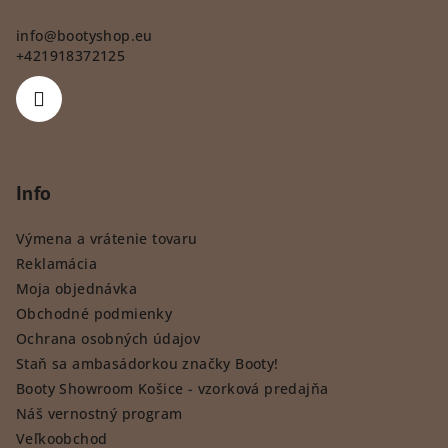
info
@
bootyshop.eu
+421918372125
Info
Výmena a vrátenie tovaru
Reklamácia
Moja objednávka
Obchodné podmienky
Ochrana osobných údajov
Staň sa ambasádorkou značky Booty!
Booty Showroom Košice - vzorková predajňa
Náš vernostný program
Veľkoobchod