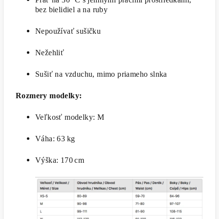
bez bielidiel a na ruby
Nepoužívať sušičku
Nežehliť
Sušiť na vzduchu, mimo priameho slnka
Rozmery modelky:
Veľkosť modelky: M
Váha: 63 kg
Výška: 170 cm