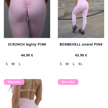
SCRUNCH legíny PINK
BOMBSHELL overal PINK
44,90 €
43,90 €
S
M
L
S
M
L
XL
Novinka
Novinka