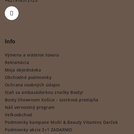
+421918372125
Info
Výmena a vrátenie tovaru
Reklamácia
Moja objednávka
Obchodné podmienky
Ochrana osobných údajov
Staň sa ambasádorkou značky Booty!
Booty Showroom Košice - vzorková predajňa
Náš vernostný program
Veľkoobchod
Podmienky kampane Multi & Beauty Vitamins Darček
Podmienky akcie 2+1 ZADARMO