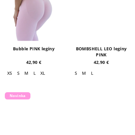
Bubble PINK legíny
BOMBSHELL LEO legíny
PINK
42,90 €
42,90 €
XS
S
M
L
XL
S
M
L
Novinka