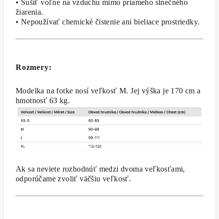
• Sušiť voľne na vzduchu mimo priameho slnečného
žiarenia.
• Nepoužívať chemické čistenie ani bieliace prostriedky.
Rozmery:
Modelka na fotke nosí veľkosť M. Jej výška je 170 cm a
hmotnosť 63 kg.
Ak sa neviete rozhodnúť medzi dvoma veľkosťami,
odporúčame zvoliť väčšiu veľkosť.