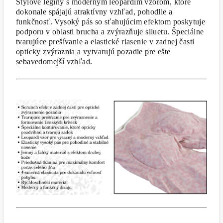
Štýlové legíny s moderným leopardím vzorom, ktoré
dokonale spájajú atraktívny vzhľad, pohodlie a
funkčnosť. Vysoký pás so sťahujúcim efektom poskytuje
podporu v oblasti brucha a zvýrazňuje siluetu. Špeciálne
tvarujúce prešívanie a elastické riasenie v zadnej časti
opticky zvýraznia a vytvarujú pozadie pre ešte
sebavedomejší vzhľad.