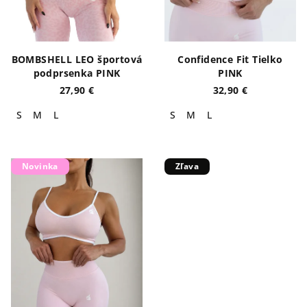
BOMBSHELL LEO športová
Confidence Fit Tielko
podprsenka PINK
PINK
27,90 €
32,90 €
S
M
L
S
M
L
Novinka
Zľava