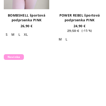
BOMBSHELL športová
POWER REBEL športová
podprsenka PINK
podprsenka PINK
26,90 €
24,90 €
29,50 €
(–15 %)
S
M
L
XL
M
L
Novinka