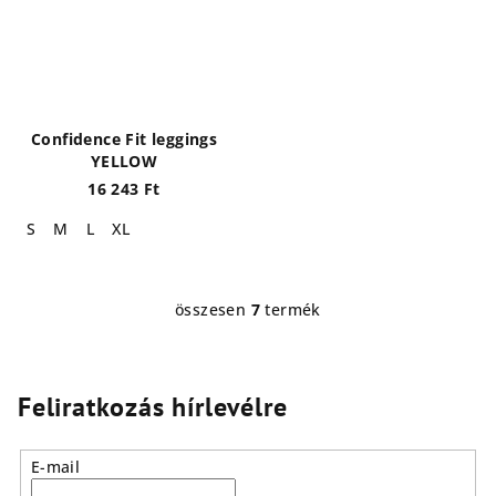
Confidence Fit leggings
YELLOW
16 243 Ft
S
M
L
XL
összesen
7
termék
L
i
s
t
Feliratkozás hírlevélre
a
i
E-mail
r