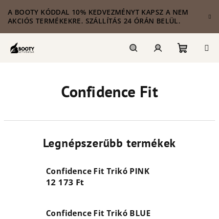
Ugrás
A BOOTY KÓDDAL 10% KEDVEZMÉNYT KAPSZ A NEM
a
AKCIÓS TERMÉKEKRE. SZÁLLÍTÁS 24 ÓRÁN BELÜL.
fő
tartalomhoz
Kosár
Keresés
Bejelentkezés
Confidence Fit
Legnépszerűbb termékek
Confidence Fit Trikó PINK
12 173 Ft
Confidence Fit Trikó BLUE