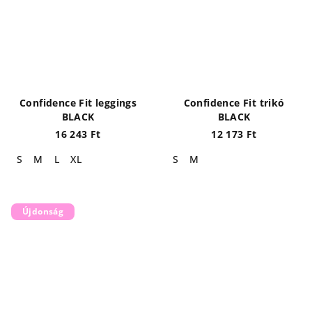
Confidence Fit leggings
Confidence Fit trikó
BLACK
BLACK
16 243 Ft
12 173 Ft
S
M
L
XL
S
M
Újdonság