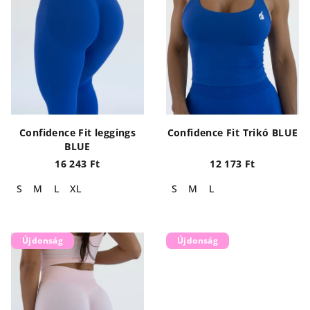
é
e
k
z
e
é
k
s
l
e
i
s
Confidence Fit leggings
Confidence Fit Trikó BLUE
t
BLUE
á
16 243 Ft
12 173 Ft
j
S
M
L
XL
S
M
L
a
Újdonság
Újdonság