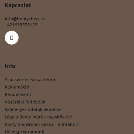
Kapcsolat
info
@
bootyshop.eu
+421918372125
Info
Árucsere és visszatérítés
Reklamáció
Rendelésem
Vásárlási feltételek
Személyes adatok védelme
Légy a Booty márka nagykövete!
Booty Showroom Kassa - mintabolt
Hűségprogramunk