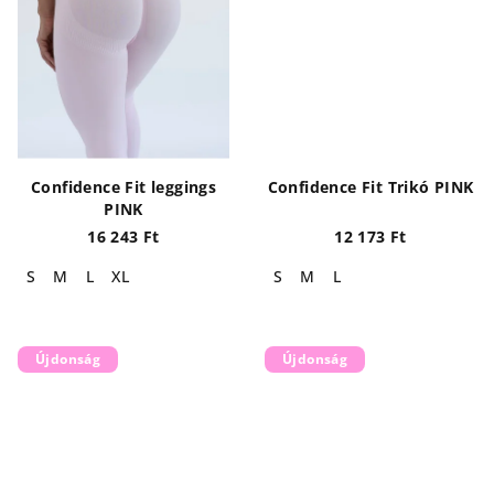
Confidence Fit leggings
Confidence Fit Trikó PINK
PINK
16 243 Ft
12 173 Ft
S
M
L
XL
S
M
L
Újdonság
Újdonság