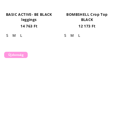
BASIC ACTIVE- BE BLACK
BOMBSHELL Crop Top
leggings
BLACK
14 763 Ft
12 173 Ft
S
M
L
S
M
L
Újdonság