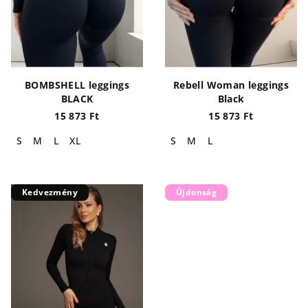
e
é
k
s
l
e
i
s
BOMBSHELL leggings
Rebell Woman leggings
t
BLACK
Black
á
15 873 Ft
15 873 Ft
j
S
M
L
XL
S
M
L
a
Kedvezmény
Újdonság