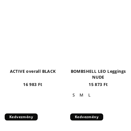
ACTIVE overall BLACK
BOMBSHELL LEO Leggings
NUDE
16 983 Ft
15 873 Ft
S
M
L
Kedvezmény
Kedvezmény