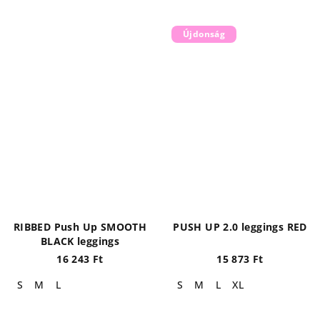
Újdonság
RIBBED Push Up SMOOTH
PUSH UP 2.0 leggings RED
BLACK leggings
16 243 Ft
15 873 Ft
S
M
L
S
M
L
XL