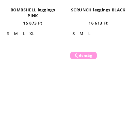
BOMBSHELL leggings
SCRUNCH leggings BLACK
PINK
15 873 Ft
16 613 Ft
S
M
L
XL
S
M
L
Újdonság