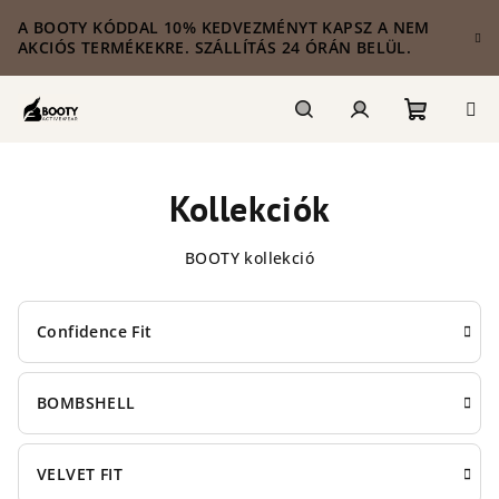
Ugrás
A BOOTY KÓDDAL 10% KEDVEZMÉNYT KAPSZ A NEM
a
AKCIÓS TERMÉKEKRE. SZÁLLÍTÁS 24 ÓRÁN BELÜL.
fő
tartalomhoz
Kosár
Keresés
Bejelentkezés
Kollekciók
BOOTY kollekció
Confidence Fit
BOMBSHELL
VELVET FIT