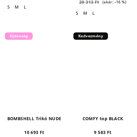
20 313 Ft
(akár: –16 %)
S
M
L
S
M
L
Újdonság
Kedvezmény
BOMBSHELL Trikó NUDE
COMFY top BLACK
10 693 Ft
9 583 Ft