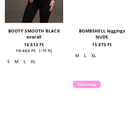
BOOTY SMOOTH BLACK
BOMBSHELL leggings
overall
NUDE
16 613 Ft
15 873 Ft
18 463 Ft
(–10 %)
M
L
XL
S
M
L
XL
Újdonság