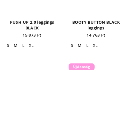
PUSH UP 2.0 leggings
BOOTY BUTTON BLACK
BLACK
leggings
15 873 Ft
14 763 Ft
S
M
L
XL
S
M
L
XL
Újdonság