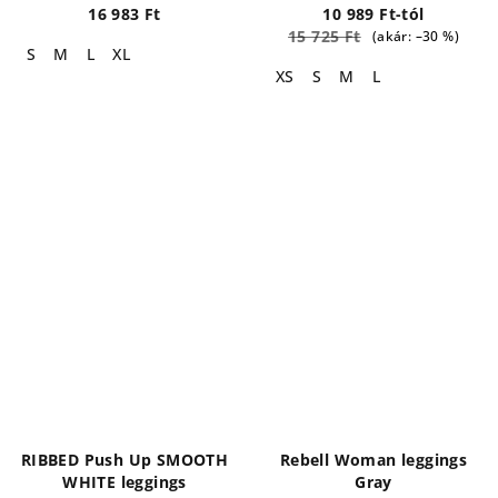
16 983 Ft
10 989 Ft-tól
15 725 Ft
(akár: –30 %)
S
M
L
XL
XS
S
M
L
RIBBED Push Up SMOOTH
Rebell Woman leggings
WHITE leggings
Gray