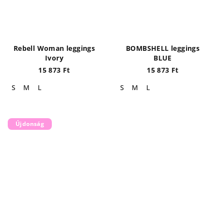
Rebell Woman leggings
BOMBSHELL leggings
Ivory
BLUE
15 873 Ft
15 873 Ft
S
M
L
S
M
L
Újdonság