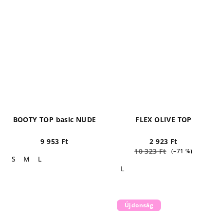
BOOTY TOP basic NUDE
FLEX OLIVE TOP
9 953 Ft
2 923 Ft
10 323 Ft
(–71 %)
S
M
L
L
Újdonság