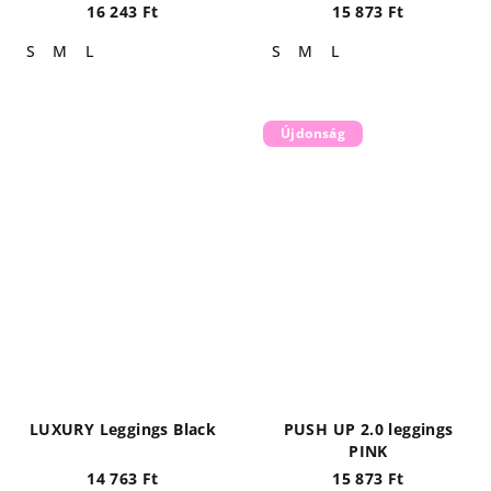
16 243 Ft
15 873 Ft
S
M
L
S
M
L
Újdonság
LUXURY Leggings Black
PUSH UP 2.0 leggings
PINK
14 763 Ft
15 873 Ft