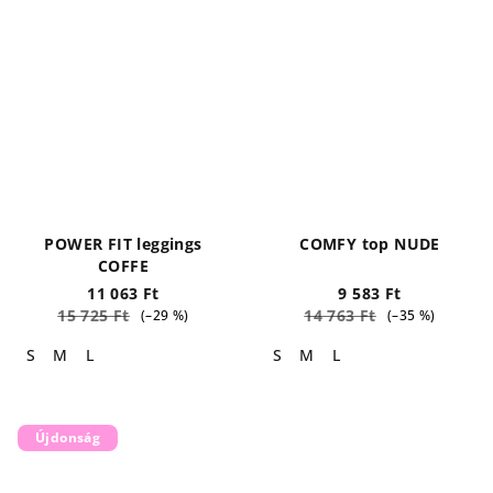
POWER FIT leggings
COMFY top NUDE
COFFE
11 063 Ft
9 583 Ft
15 725 Ft
14 763 Ft
(–29 %)
(–35 %)
S
M
L
S
M
L
Újdonság