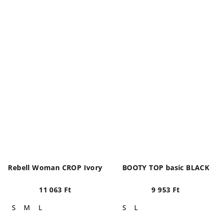
Rebell Woman CROP Ivory
BOOTY TOP basic BLACK
11 063 Ft
9 953 Ft
S
M
L
S
L