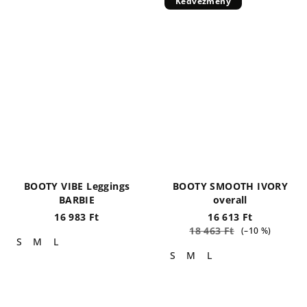
Kedvezmény
BOOTY VIBE Leggings
BOOTY SMOOTH IVORY
BARBIE
overall
16 983 Ft
16 613 Ft
18 463 Ft
(–10 %)
S
M
L
S
M
L