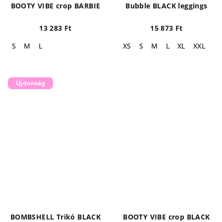
BOOTY VIBE crop BARBIE
Bubble BLACK leggings
13 283 Ft
15 873 Ft
S
M
L
XS
S
M
L
XL
XXL
Újdonság
BOMBSHELL Trikó BLACK
BOOTY VIBE crop BLACK