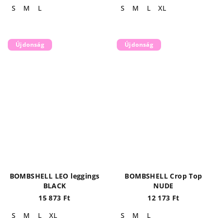
S
M
L
S
M
L
XL
Újdonság
Újdonság
BOMBSHELL LEO leggings
BOMBSHELL Crop Top
BLACK
NUDE
15 873 Ft
12 173 Ft
S
M
L
XL
S
M
L