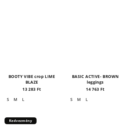
BOOTY VIBE crop LIME
BASIC ACTIVE- BROWN
BLAZE
leggings
13 283 Ft
14 763 Ft
S
M
L
S
M
L
Kedvezmény