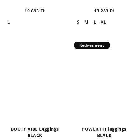
10 693 Ft
13 283 Ft
L
S
M
L
XL
Kedvezmény
BOOTY VIBE Leggings
POWER FIT leggings
BLACK
BLACK