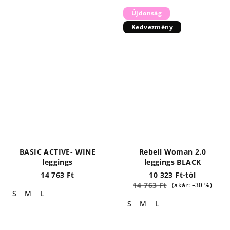
Újdonság
Kedvezmény
BASIC ACTIVE- WINE
Rebell Woman 2.0
leggings
leggings BLACK
14 763 Ft
10 323 Ft-tól
14 763 Ft
(akár: –30 %)
S
M
L
S
M
L