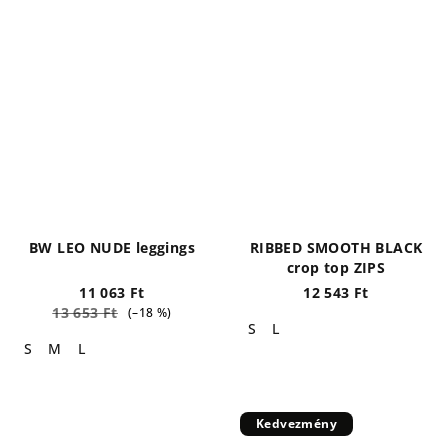
BW LEO NUDE leggings
RIBBED SMOOTH BLACK
crop top ZIPS
11 063 Ft
12 543 Ft
13 653 Ft
(–18 %)
S
L
S
M
L
Kedvezmény