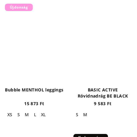
Újdonság
Bubble MENTHOL leggings
BASIC ACTIVE
Rövidnadrág BE BLACK
15 873 Ft
9 583 Ft
XS
S
M
L
XL
S
M