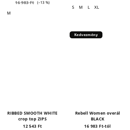
16 983 Ft
(–13 %)
S
M
L
XL
M
Kedvezmény
RIBBED SMOOTH WHITE
Rebell Women overál
crop top ZIPS
BLACK
12 543 Ft
16 983 Ft-tól