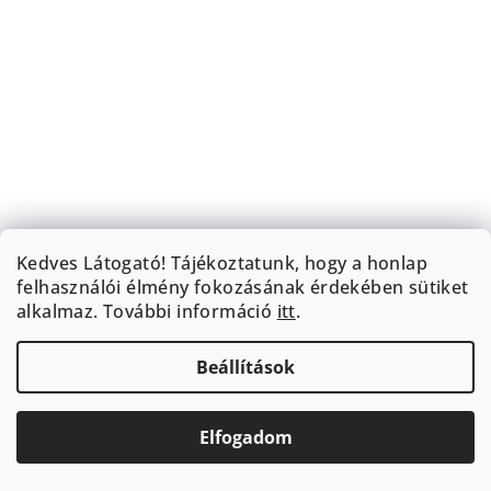
BOMBSHELL Crop Top
BOOTY VIBE
Kedves Látogató! Tájékoztatunk, hogy a honlap
BLUE
Sportmelltartó BARBIE
felhasználói élmény fokozásának érdekében sütiket
12 173 Ft
11 063 Ft
alkalmaz.
További információ
itt
.
S
M
L
S
M
L
Beállítások
Újdonság
Kedvezmény
Elfogadom