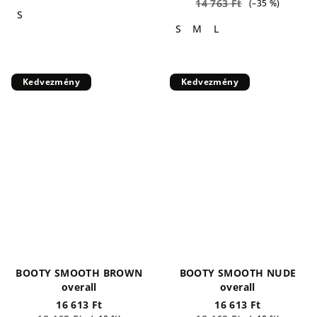
14 763 Ft
(–35 %)
S
S
M
L
Kedvezmény
Kedvezmény
BOOTY SMOOTH BROWN
BOOTY SMOOTH NUDE
overall
overall
16 613 Ft
16 613 Ft