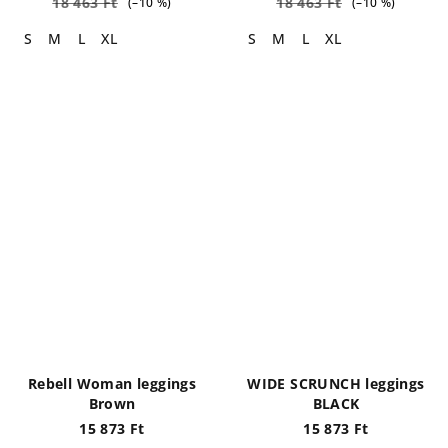
18 463 Ft
18 463 Ft
(–10 %)
(–10 %)
S
M
L
XL
S
M
L
XL
Rebell Woman leggings
WIDE SCRUNCH leggings
Brown
BLACK
15 873 Ft
15 873 Ft