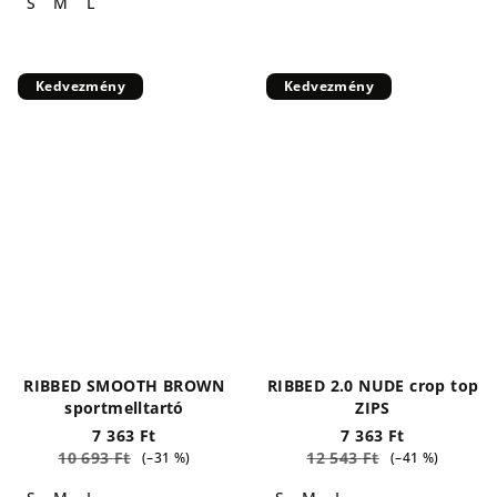
S
M
L
Kedvezmény
Kedvezmény
RIBBED SMOOTH BROWN
RIBBED 2.0 NUDE crop top
sportmelltartó
ZIPS
7 363 Ft
7 363 Ft
10 693 Ft
12 543 Ft
(–31 %)
(–41 %)