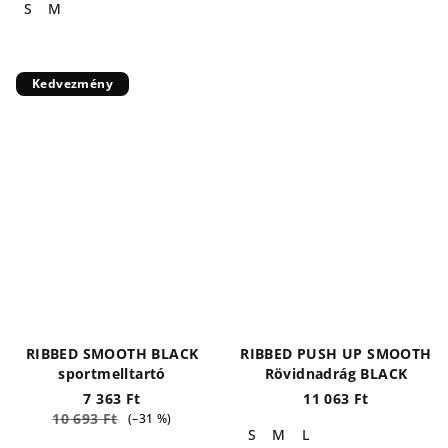
S
M
Kedvezmény
RIBBED SMOOTH BLACK
RIBBED PUSH UP SMOOTH
sportmelltartó
Rövidnadrág BLACK
7 363 Ft
11 063 Ft
10 693 Ft
(–31 %)
S
M
L