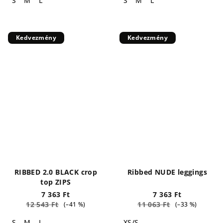
S
M
L
S
M
L
Kedvezmény
Kedvezmény
RIBBED 2.0 BLACK crop
Ribbed NUDE leggings
top ZIPS
7 363 Ft
7 363 Ft
12 543 Ft
11 063 Ft
(–41 %)
(–33 %)
S
M
L
XS/S