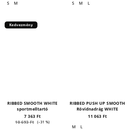
S
M
S
M
L
Kedvezmény
RIBBED SMOOTH WHITE
RIBBED PUSH UP SMOOTH
sportmelltartó
Rövidnadrág WHITE
7 363 Ft
11 063 Ft
10 693 Ft
(–31 %)
M
L