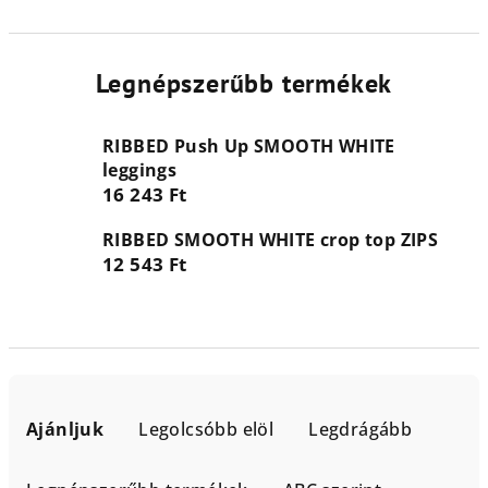
Legnépszerűbb termékek
RIBBED Push Up SMOOTH WHITE
leggings
16 243 Ft
RIBBED SMOOTH WHITE crop top ZIPS
12 543 Ft
T
e
Ajánljuk
Legolcsóbb elöl
Legdrágább
r