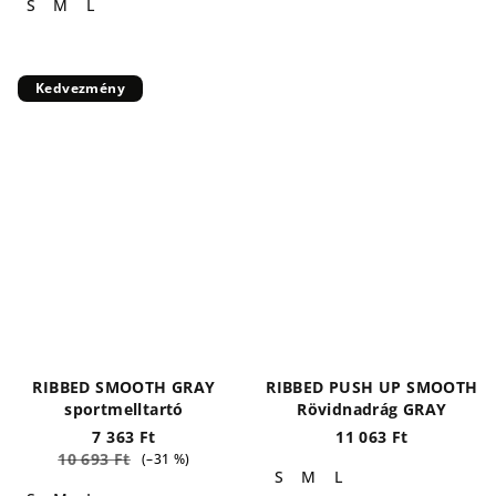
S
M
L
Kedvezmény
RIBBED SMOOTH GRAY
RIBBED PUSH UP SMOOTH
sportmelltartó
Rövidnadrág GRAY
7 363 Ft
11 063 Ft
10 693 Ft
(–31 %)
S
M
L