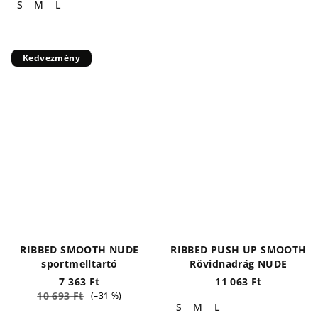
S
M
L
Kedvezmény
RIBBED SMOOTH NUDE
RIBBED PUSH UP SMOOTH
sportmelltartó
Rövidnadrág NUDE
7 363 Ft
11 063 Ft
10 693 Ft
(–31 %)
S
M
L