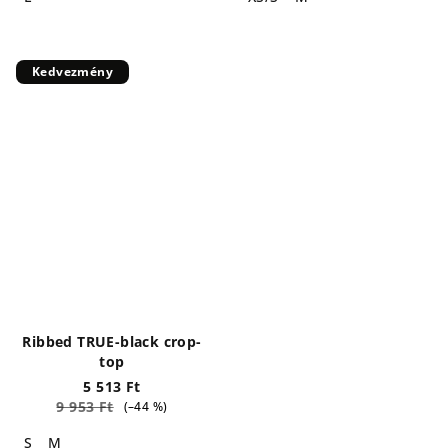
Kedvezmény
Ribbed TRUE-black crop-
top
5 513 Ft
9 953 Ft
(–44 %)
S
M