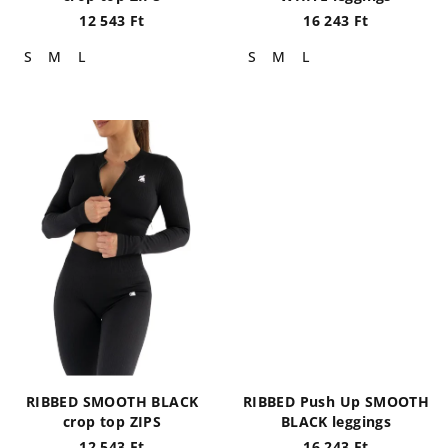
á
12 543 Ft
16 243 Ft
j
S
M
L
S
M
L
a
RIBBED SMOOTH BLACK
RIBBED Push Up SMOOTH
crop top ZIPS
BLACK leggings
12 543 Ft
16 243 Ft