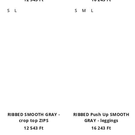
S
L
S
M
L
RIBBED SMOOTH GRAY -
RIBBED Push Up SMOOTH
crop top ZIPS
GRAY - leggings
12 543 Ft
16 243 Ft