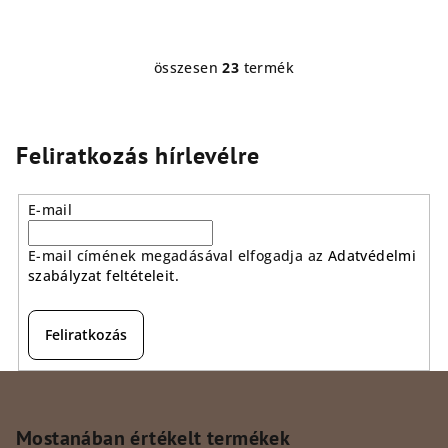
összesen
23
termék
L
i
s
t
Feliratkozás hírlevélre
a
i
E-mail
r
á
E-mail címének megadásával elfogadja az
Adatvédelmi
n
szabályzat feltételeit.
y
í
t
Feliratkozás
á
s
L
e
á
l
b
Mostanában értékelt termékek
e