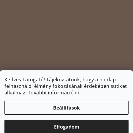
Kedves Látogató! Tájékoztatunk, hogy a honlap
felhasználói élmény fokozásának érdekében sütiket
Kövessen minket az Instagramon
alkalmaz.
További információ
itt
.
INSTAGRAM
Beállítások
Copyright 2026
www.bootyshop.eu
. Minden jog
fenntartva.
Süti beállítások szerkesztése
Elfogadom