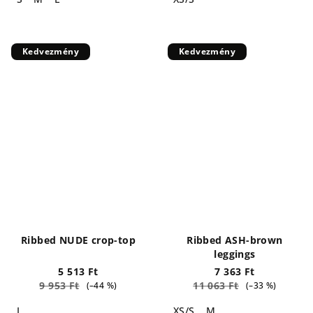
Kedvezmény
Kedvezmény
Ribbed NUDE crop-top
Ribbed ASH-brown
leggings
5 513 Ft
7 363 Ft
9 953 Ft
11 063 Ft
(–44 %)
(–33 %)
L
XS/S
M