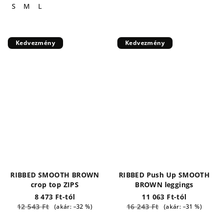
S
M
L
Kedvezmény
Kedvezmény
RIBBED SMOOTH BROWN
RIBBED Push Up SMOOTH
crop top ZIPS
BROWN leggings
8 473 Ft-tól
11 063 Ft-tól
12 543 Ft
16 243 Ft
(akár: –32 %)
(akár: –31 %)