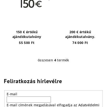
150 € értékű
200 € értékű
ajándékutalvány
ajándékutalvány.
55 500 Ft
74 000 Ft
összesen
4
termék
L
i
s
t
Feliratkozás hírlevélre
a
i
E-mail
r
á
E-mail címének megadásával elfogadja az
Adatvédelmi
n