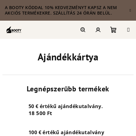
Ugrás
A BOOTY KÓDDAL 10% KEDVEZMÉNYT KAPSZ A NEM
a
AKCIÓS TERMÉKEKRE. SZÁLLÍTÁS 24 ÓRÁN BELÜL.
fő
tartalomhoz
Kosár
Keresés
Bejelentkezés
Ajándékkártya
Legnépszerűbb termékek
50 € értékű ajándékutalvány.
18 500 Ft
100 € értékű ajándékutalvány