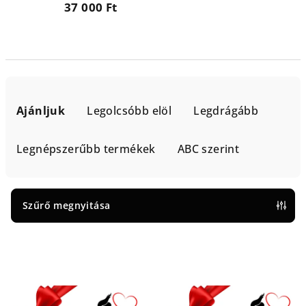
37 000 Ft
T
e
Ajánljuk
Legolcsóbb elöl
Legdrágább
r
m
Legnépszerűbb termékek
ABC szerint
é
k
e
Szűrő megnyitása
k
T
r
e
e
r
n
m
d