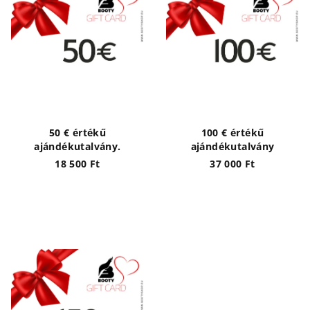
é
e
k
z
e
é
k
s
l
e
i
s
50 € értékű
100 € értékű
t
ajándékutalvány.
ajándékutalvány
á
18 500 Ft
37 000 Ft
j
a