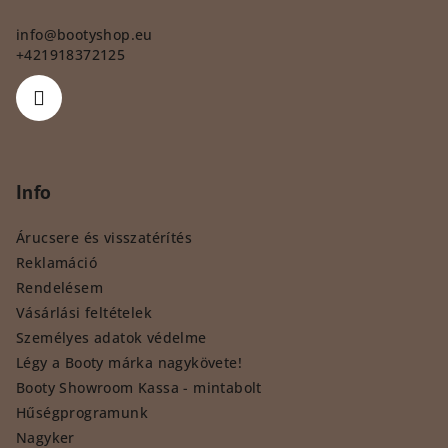
info
@
bootyshop.eu
+421918372125
Info
Árucsere és visszatérítés
Reklamáció
Rendelésem
Vásárlási feltételek
Személyes adatok védelme
Légy a Booty márka nagykövete!
Booty Showroom Kassa - mintabolt
Hűségprogramunk
Nagyker