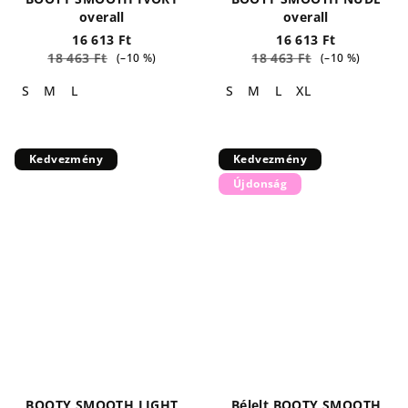
overall
overall
16 613 Ft
16 613 Ft
18 463 Ft
18 463 Ft
(–10 %)
(–10 %)
S
M
L
S
M
L
XL
Kedvezmény
Kedvezmény
Újdonság
BOOTY SMOOTH LIGHT
Bélelt BOOTY SMOOTH