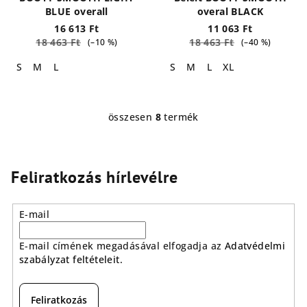
BLUE overall
overal BLACK
16 613 Ft
11 063 Ft
18 463 Ft
18 463 Ft
(–10 %)
(–40 %)
S
M
L
S
M
L
XL
összesen
8
termék
L
i
s
t
Feliratkozás hírlevélre
a
i
E-mail
r
á
E-mail címének megadásával elfogadja az
Adatvédelmi
n
szabályzat feltételeit.
y
í
t
Feliratkozás