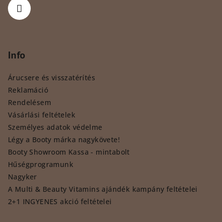
Info
Árucsere és visszatérítés
Reklamáció
Rendelésem
Vásárlási feltételek
Személyes adatok védelme
Légy a Booty márka nagykövete!
Booty Showroom Kassa - mintabolt
Hűségprogramunk
Nagyker
A Multi & Beauty Vitamins ajándék kampány feltételei
2+1 INGYENES akció feltételei