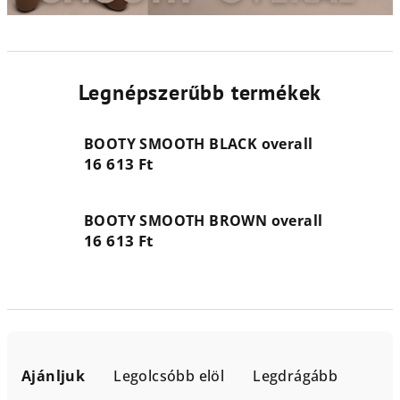
Legnépszerűbb termékek
BOOTY SMOOTH BLACK overall
16 613 Ft
BOOTY SMOOTH BROWN overall
16 613 Ft
T
e
Ajánljuk
Legolcsóbb elöl
Legdrágább
r