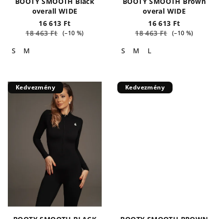
BOOTY SMOOTH Black
BOOTY SMOOTH Brown
t
overall WIDE
overal WIDE
á
16 613 Ft
16 613 Ft
18 463 Ft
18 463 Ft
(–10 %)
(–10 %)
j
a
S
M
S
M
L
Kedvezmény
Kedvezmény