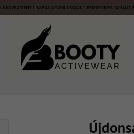
 KEDVEZMÉNYT KAPSZ A NEM AKCIÓS TERMÉKEKRE. SZÁLLÍTÁ
Újdons