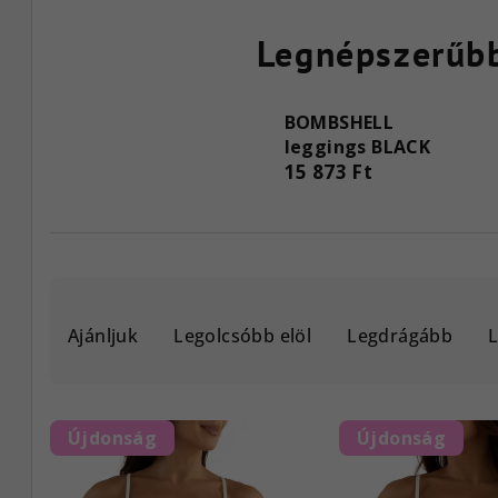
Legnépszerűb
BOMBSHELL
leggings BLACK
15 873 Ft
T
Ajánljuk
Legolcsóbb elöl
Legdrágább
e
r
T
m
Újdonság
Újdonság
e
é