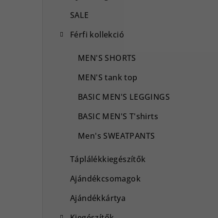
SALE
Férfi kollekció
MEN'S SHORTS
MEN'S tank top
BASIC MEN'S LEGGINGS
BASIC MEN'S T'shirts
Men's SWEATPANTS
Táplálékkiegészítők
Ajándékcsomagok
Ajándékkártya
Kiegészítők