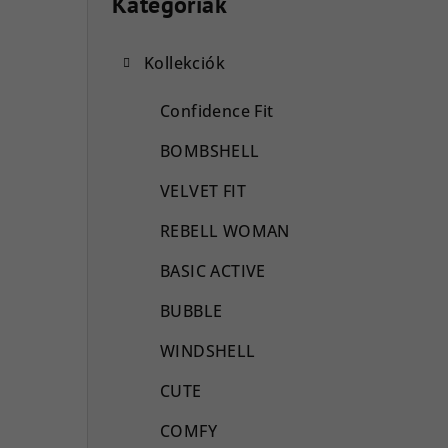
l
Kategóriák
Kategóriák
átugrása
d
Kollekciók
a
l
Confidence Fit
s
BOMBSHELL
ó
VELVET FIT
p
REBELL WOMAN
a
BASIC ACTIVE
n
BUBBLE
e
WINDSHELL
l
CUTE
COMFY