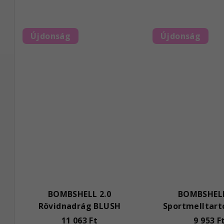
Újdonság
Újdonság
BOMBSHELL 2.0
BOMBSHELL
Rövidnadrág BLUSH
Sportmelltart
11 063 Ft
9 953 F