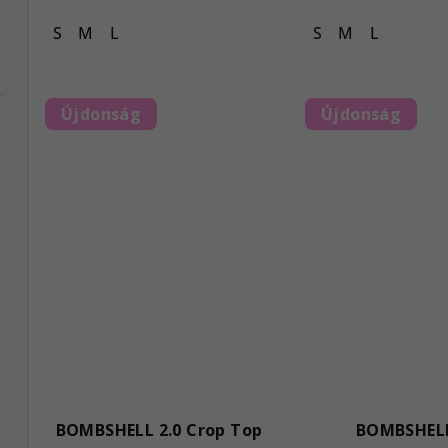
S
M
L
S
M
L
Újdonság
Újdonság
BOMBSHELL 2.0 Crop Top
BOMBSHELL