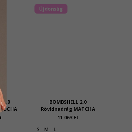
Újdonság
 2.0
BOMBSHELL 2.0
 MOCHA
Rövidnadrág MATCHA
t
11 063 Ft
S
M
L