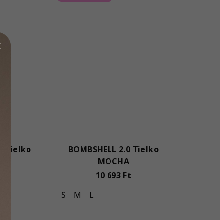
 Tielko
BOMBSHELL 2.0 Tielko
MOCHA
t
10 693 Ft
S
M
L