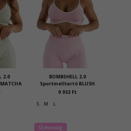
 2.0
BOMBSHELL 2.0
ó MATCHA
Sportmelltartó BLUSH
t
9 953 Ft
S
M
L
Újdonság