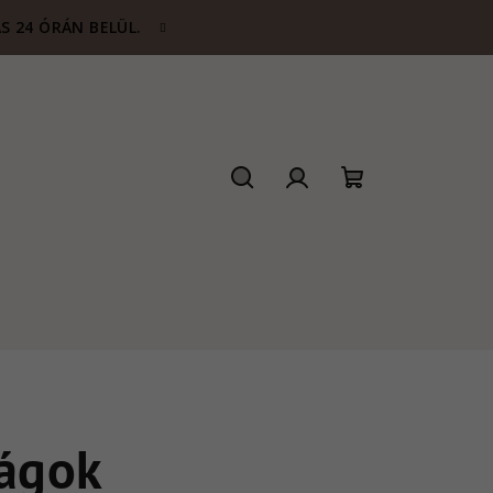
S 24 ÓRÁN BELÜL.
Keresés
Bejelentkezés
Kosár
ágok