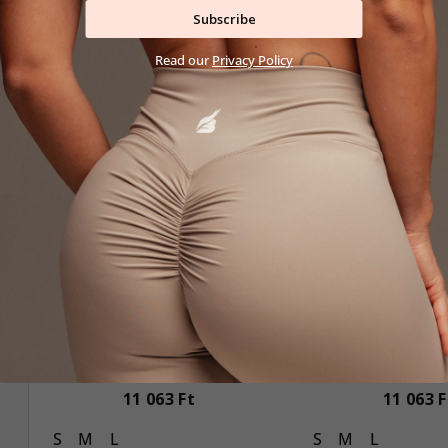
Subscribe
Újdonság
Újdonság
Read our
Privacy Policy
BOMBSHELL 2.0
BOMBSHELL
Rövidnadrág SKY BLUE
Rövidnadrág
11 063 Ft
11 063 F
S
M
L
S
M
L